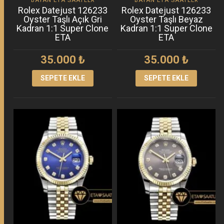
BAYAN ETA SAATLER
BAYAN ETA SAATLER
Rolex Datejust 126233
Rolex Datejust 126233
Oyster Taşlı Açık Gri
Oyster Taşlı Beyaz
Kadran 1:1 Super Clone
Kadran 1:1 Super Clone
ETA
ETA
35.000
₺
35.000
₺
SEPETE EKLE
SEPETE EKLE