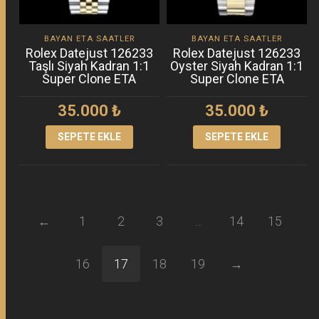
BAYAN ETA SAATLER
BAYAN ETA SAATLER
Rolex Datejust 126233
Rolex Datejust 126233
Taşlı Siyah Kadran 1:1
Oyster Siyah Kadran 1:1
Super Clone ETA
Super Clone ETA
35.000
₺
35.000
₺
SEPETE EKLE
SEPETE EKLE
←
1
2
3
…
14
15
16
17
18
19
→