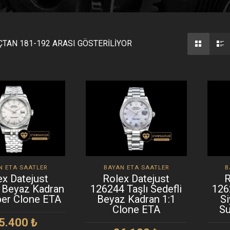
TAN 181-192 ARASI GÖSTERILIYOR
N ETA SAATLER
BAYAN ETA SAATLER
B
ex Datejust
Rolex Datejust
R
 Beyaz Kadran
126244 Taşlı Sedefli
126
per Clone ETA
Beyaz Kadran 1:1
Si
Clone ETA
Su
5.400
₺