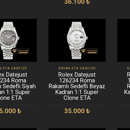
36.100
₺
EPETE EKLE
SEPETE EKLE
N ETA SAATLER
BAYAN ETA SAATLER
B
ex Datejust
Rolex Datejust
R
6234 Roma
126234 Roma
 Sedefli Siyah
Rakamlı Sedefli Beyaz
R
an 1:1 Super
Kadran 1:1 Super
Ka
lone ETA
Clone ETA
5.000
₺
35.000
₺
EPETE EKLE
SEPETE EKLE