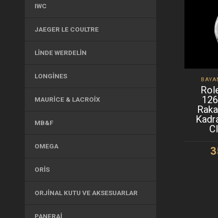
IWC
JAEGER LE COULTRE
LINDE WERDELIN
LONGINES
BAYA
Rol
12
MAURICE & LACROIX
Raka
Kadr
MB&F
C
OMEGA
3
S
ORIS
ORJINAL KUTU VE AKSESUARLAR
PANERAI