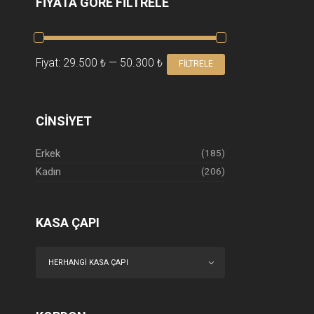
FIYATA GÖRE FILTRELE
EN
EN
Fiyat:
29.500 ₺
—
50.300 ₺
FILTRELE
DÜŞÜK
YÜKSEK
FIYAT
FIYAT
CINSIYET
Erkek
(185)
Kadın
(206)
KASA ÇAPI
HERHANGI KASA ÇAPI