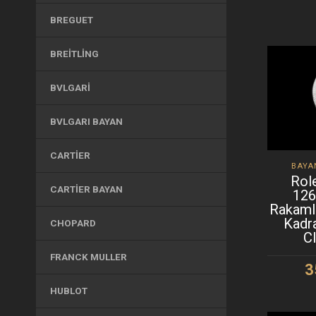
S
BREGUET
BREITLING
BVLGARI
BVLGARI BAYAN
CARTIER
BAYA
Rol
CARTIER BAYAN
12
Rakamlı
Kadr
CHOPARD
C
FRANCK MULLER
3
HUBLOT
S