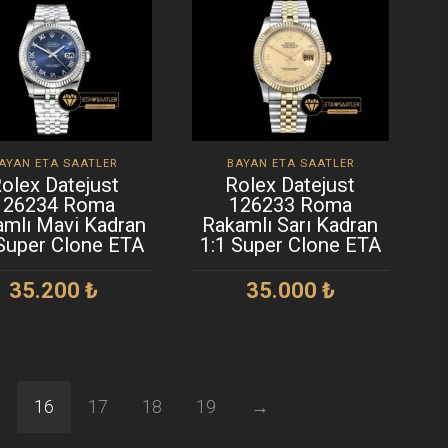
AYAN ETA SAATLER
BAYAN ETA SAATLER
olex Datejust
Rolex Datejust
126234 Roma
126233 Roma
amlı Mavi Kadran
Rakamlı Sarı Kadran
 Super Clone ETA
1:1 Super Clone ETA
35.200
₺
35.000
₺
SEPETE EKLE
SEPETE EKLE
16
17
18
19
→