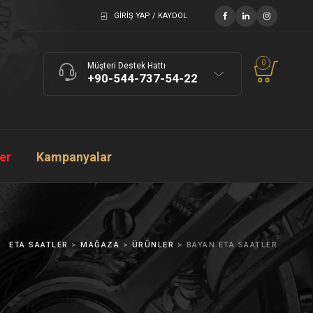
GIRIŞ YAP / KAYDOL
0
Müşteri Destek Hattı
+90-544-737-54-22
ler
Kampanyalar
ETA SAATLER
>
MAĞAZA
>
ÜRÜNLER
>
BAYAN ETA SAATLER