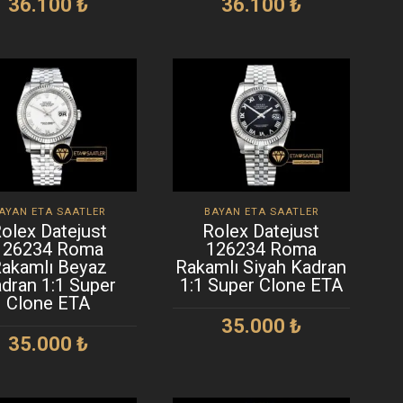
36.100
₺
36.100
₺
SEPETE EKLE
SEPETE EKLE
AYAN ETA SAATLER
BAYAN ETA SAATLER
olex Datejust
Rolex Datejust
126234 Roma
126234 Roma
akamlı Beyaz
Rakamlı Siyah Kadran
dran 1:1 Super
1:1 Super Clone ETA
Clone ETA
35.000
₺
35.000
₺
SEPETE EKLE
SEPETE EKLE