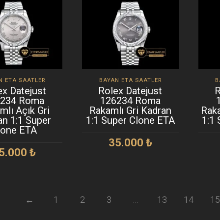
N ETA SAATLER
BAYAN ETA SAATLER
B
ex Datejust
Rolex Datejust
R
6234 Roma
126234 Roma
mlı Açık Gri
Rakamlı Gri Kadran
Rak
an 1:1 Super
1:1 Super Clone ETA
1:1
lone ETA
35.000
₺
5.000
₺
SEPETE EKLE
EPETE EKLE
←
1
2
3
…
13
14
15