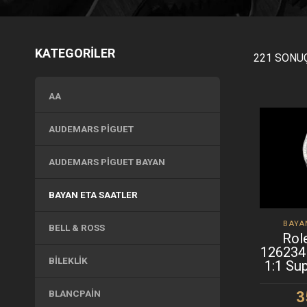
KATEGORİLER
221 SONUÇ
AA
AUDEMARS PIGUET
AUDEMARS PIGUET BAYAN
BAYAN ETA SAATLER
BAYA
BELL & ROSS
Rol
126234
BILEKLIK
1:1 Su
BLANCPAIN
3