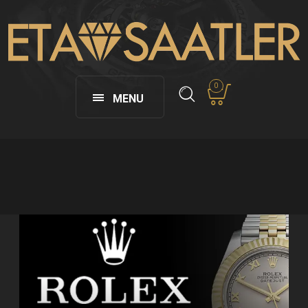
0
MENU