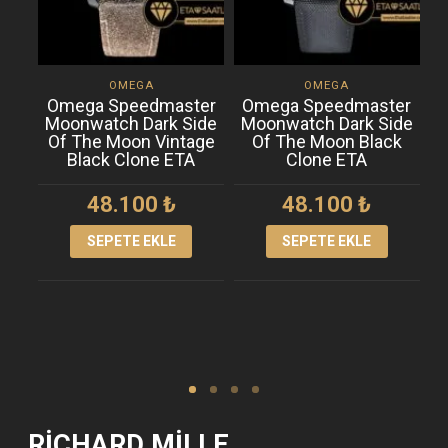
OMEGA
OMEGA
Omega Speedmaster
Omega Speedmaster
Moonwatch Dark Side
Moonwatch Dark Side
M
Of The Moon Vintage
Of The Moon Black
O
Black Clone ETA
Clone ETA
48.100
₺
48.100
₺
SEPETE EKLE
SEPETE EKLE
RICHARD MILLE