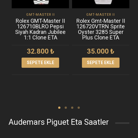
GMT-MASTER II
GMT-MASTER II
Rolex GMT-Master II
Rolex Gmt-Master II
126710BLRO Pepsi
126720VTRN Sprite
1
Siyah Kadran Jubilee
Oyster 3285 Super
1:1 Clone ETA
Plus Clone ETA
32.800
₺
35.000
₺
SEPETE EKLE
SEPETE EKLE
Audemars Piguet Eta Saatler