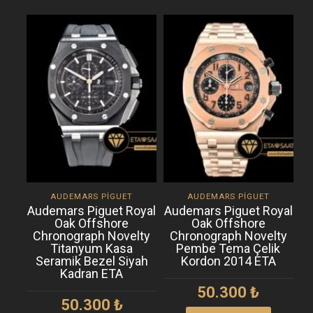
AUDEMARS PIGUET
AUDEMARS PIGUET
Audemars Piguet Royal
Audemars Piguet Royal
A
Oak Offshore
Oak Offshore
Chronograph Novelty
Chronograph Novelty
Titanyum Kasa
Pembe Tema Çelik
Seramik Bezel Siyah
Kordon 2014 ETA
Kadran ETA
50.300
₺
50.300
₺