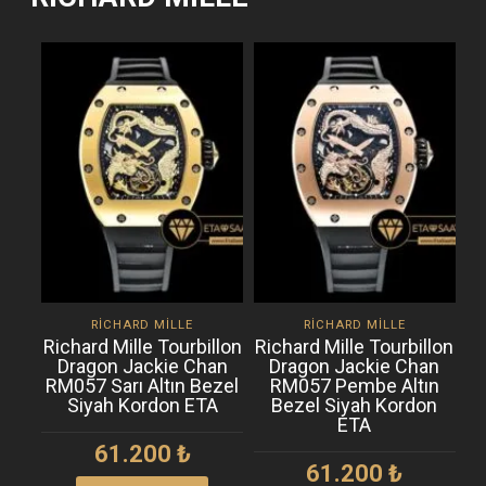
RICHARD MILLE
RICHARD MILLE
Richard Mille Tourbillon
Richard Mille Tourbillon
Ri
Dragon Jackie Chan
Dragon Jackie Chan
RM057 Sarı Altın Bezel
RM057 Pembe Altın
Siyah Kordon ETA
Bezel Siyah Kordon
ETA
61.200
₺
61.200
₺