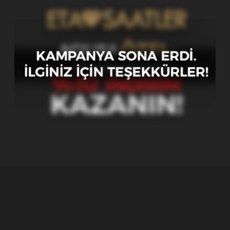
Açılışa Özel %10 İndirim!
Satın almak istediğiniz ürünü sepete ekledikten
sonra kupon kodu
yazarak %10 indirimden
Merhaba10
bölümüne
faydalanabilirsiniz.
DETAYLI BILGI