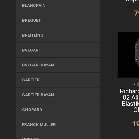
BLANCPAIN
7
BREGUET
S
BREITLING
BVLGARI
BVLGARI BAYAN
CARTIER
RI
Richar
CARTIER BAYAN
02 Al
Elasti
C
CHOPARD
1
FRANCK MULLER
S