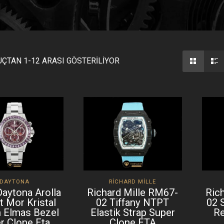
ÇTAN 1-12 ARASI GÖSTERILIYOR
DAYTONA
RICHARD MILLE
Daytona Arolla
Richard Mille RM67-
Ric
t Mor Kristal
02 Tiffany NTPT
02 
 Elmas Bezel
Elastik Strap Super
R
r Clone Eta
Clone ETA