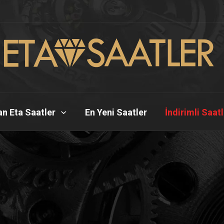
n Eta Saatler
En Yeni Saatler
İndirimli Saat