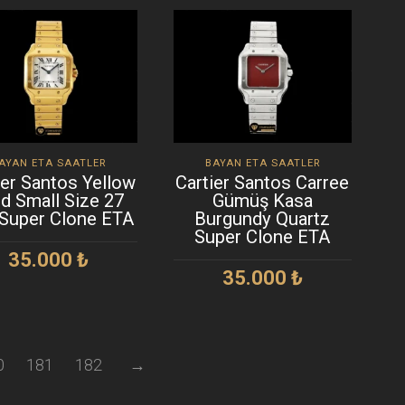
AYAN ETA SAATLER
BAYAN ETA SAATLER
ier Santos Yellow
Cartier Santos Carree
d Small Size 27
Gümüş Kasa
Super Clone ETA
Burgundy Quartz
Super Clone ETA
35.000
₺
35.000
₺
SEPETE EKLE
SEPETE EKLE
0
181
182
→