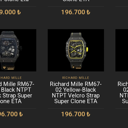
9.000
₺
196.700
₺
EPETE EKLE
SEPETE EKLE
CHARD MILLE
RICHARD MILLE
d Mille RM67-
Richard Mille RM67-
Ric
l Black NTPT
02 Yellow-Black
0
k Strap Super
NTPT Velcro Strap
NTP
lone ETA
Super Clone ETA
Su
96.700
₺
196.700
₺
EPETE EKLE
SEPETE EKLE