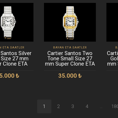
N ETA SAATLER
BAYAN ETA SAATLER
B
 Santos Silver
Cartier Santos Two
Cart
 Size 27 mm
Tone Small Size 27
Gol
r Clone ETA
mm Super Clone ETA
mm 
5.000
₺
35.000
₺
EPETE EKLE
SEPETE EKLE
1
2
3
4
…
18