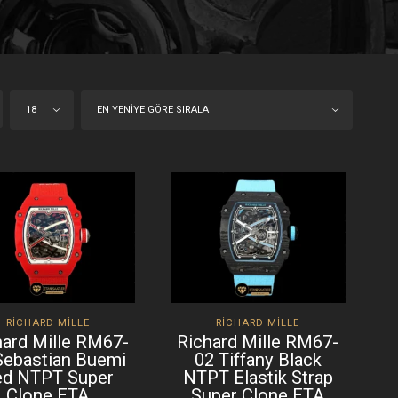
18
EN YENIYE GÖRE SIRALA
RICHARD MILLE
RICHARD MILLE
hard Mille RM67-
Richard Mille RM67-
Sebastian Buemi
02 Tiffany Black
ed NTPT Super
NTPT Elastik Strap
Clone ETA
Super Clone ETA