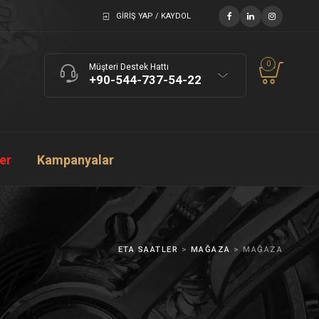
GIRIŞ YAP / KAYDOL
0
Müşteri Destek Hattı
+90-544-737-54-22
ler
Kampanyalar
ETA SAATLER
>
MAĞAZA
>
MAĞAZA