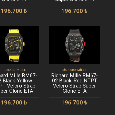
196.700
₺
196.700
₺
SEPETE EKLE
SEPETE EKLE
RICHARD MILLE
RICHARD MILLE
hard Mille RM67-
Richard Mille RM67-
2 Black-Yellow
02 Black-Red NTPT
T Velcro Strap
Velcro Strap Super
per Clone ETA
Clone ETA
196.700
₺
196.700
₺
SEPETE EKLE
SEPETE EKLE