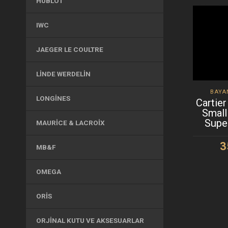
HUBLOT
IWC
JAEGER LE COULTRE
LINDE WERDELIN
BAYA
LONGINES
Cartier
Small
Supe
MAURICE & LACROIX
3
MB&F
S
OMEGA
ORIS
ORJINAL KUTU VE AKSESUARLAR