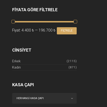
FIYATA GÖRE FILTRELE
EN
EN
Fiyat:
4.400 ₺
—
196.700 ₺
FILTRELE
DÜŞÜK
YÜKSEK
FIYAT
FIYAT
CINSIYET
Erkek
(2115)
Kadın
(871)
KASA ÇAPI
HERHANGI KASA ÇAPI