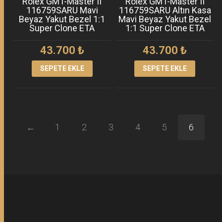
Rolex GMT-Master II
Rolex GMT-Master II
116759SARU Mavi
116759SARU Altın Kasa
Beyaz Yakut Bezel 1:1
Mavi Beyaz Yakut Bezel
Super Clone ETA
1:1 Super Clone ETA
43.700
₺
43.700
₺
SEPETE EKLE
SEPETE EKLE
←
1
2
3
4
5
6