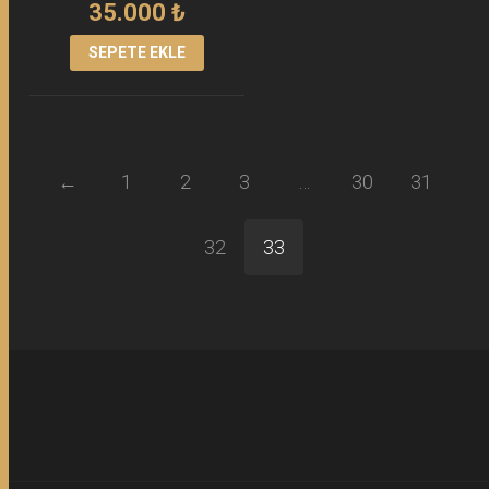
35.000
₺
SEPETE EKLE
←
1
2
3
…
30
31
32
33