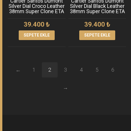
Cartier Santos Dumont
Cartier Santos Dumont
Silver Dial Croco Leather
Silver Dial Black Leather
38mm Super Clone ETA
38mm Super Clone ETA
39.400
₺
39.400
₺
SEPETE EKLE
SEPETE EKLE
←
1
2
3
4
5
6
→