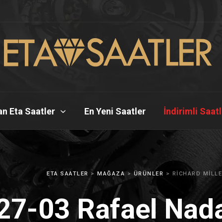
n Eta Saatler
En Yeni Saatler
İndirimli Saat
ETA SAATLER
>
MAĞAZA
>
ÜRÜNLER
>
RICHARD MILLE
27-03 Rafael Nada