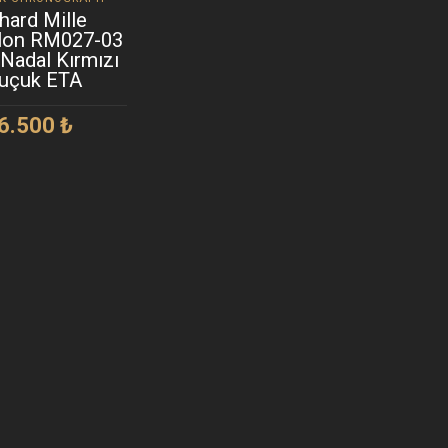
hard Mille
llon RM027-03
 Nadal Kırmızı
uçuk ETA
6.500
₺
EPETE EKLE