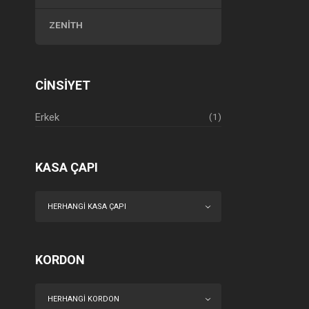
ZENITH
CINSIYET
Erkek
(1)
KASA ÇAPI
HERHANGI KASA ÇAPI
KORDON
HERHANGI KORDON