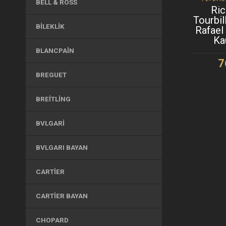
BELL & ROSS
Ric
Tourbi
BILEKLIK
Rafael
Ka
BLANCPAIN
7
BREGUET
S
BREITLING
BVLGARI
BVLGARI BAYAN
CARTIER
CARTIER BAYAN
CHOPARD