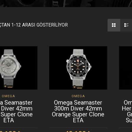
TAN 1-12 ARASI GÖSTERILIYOR
OMEGA
OMEGA
a Seamaster
Omega Seamaster
Om
 Diver 42mm
300m Diver 42mm
Her
r Super Clone
Orange Super Clone
G
ETA
ETA
Su