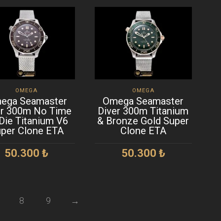
OMEGA
OMEGA
ega Seamaster
Omega Seamaster
er 300m No Time
Diver 300m Titanium
Die Titanium V6
& Bronze Gold Super
per Clone ETA
Clone ETA
50.300
₺
50.300
₺
SEPETE EKLE
SEPETE EKLE
8
9
→