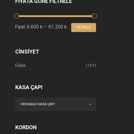
FIYATA GÖRE FILTRELE
EN
EN
Fiyat:
6.600 ₺
—
61.200 ₺
FILTRELE
DÜŞÜK
YÜKSEK
FIYAT
FIYAT
CINSIYET
Erkek
(107)
KASA ÇAPI
HERHANGI KASA ÇAPI
KORDON