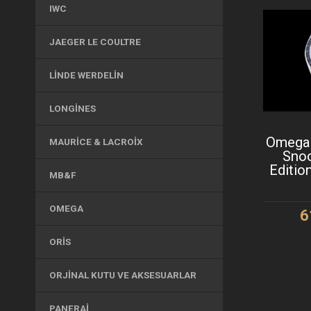
IWC
JAEGER LE COULTRE
LINDE WERDELIN
LONGINES
Omega
MAURICE & LACROIX
Snoo
Editio
MB&F
OMEGA
6
S
ORIS
ORJINAL KUTU VE AKSESUARLAR
PANERAI