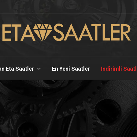
n Eta Saatler
En Yeni Saatler
İndirimli Saat