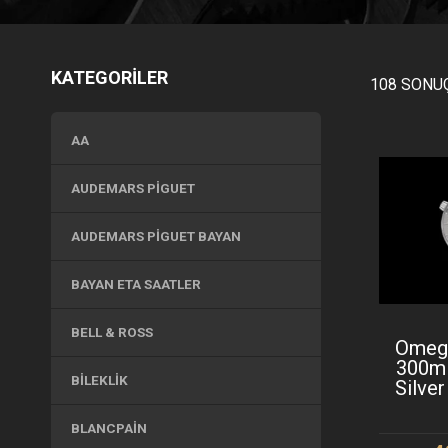
KATEGORİLER
108 SONUÇ
AA
AUDEMARS PIGUET
AUDEMARS PIGUET BAYAN
BAYAN ETA SAATLER
BELL & ROSS
Omeg
300m
BILEKLIK
Silve
BLANCPAIN