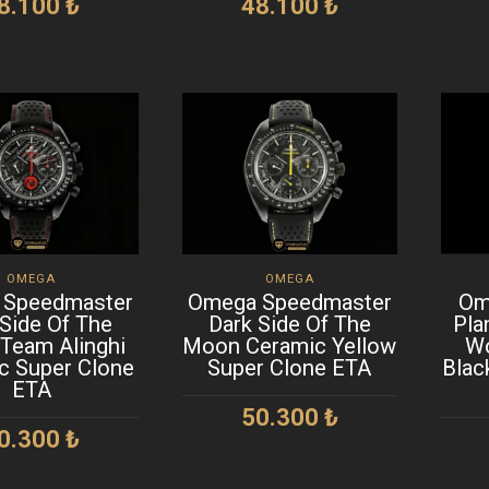
8.100
₺
48.100
₺
EPETE EKLE
SEPETE EKLE
OMEGA
OMEGA
 Speedmaster
Omega Speedmaster
Om
 Side Of The
Dark Side Of The
Pla
Team Alinghi
Moon Ceramic Yellow
Wo
c Super Clone
Super Clone ETA
Blac
ETA
50.300
₺
0.300
₺
SEPETE EKLE
EPETE EKLE