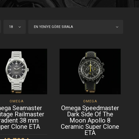
18
EN YENIYE GÖRE SIRALA
OMEGA
OMEGA
ega Seamaster
Omega Speedmaster
itage Railmaster
Dark Side Of The
radient 38 mm
Moon Apollo 8
per Clone ETA
Ceramic Super Clone
ETA