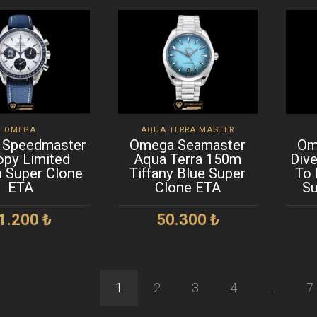
OMEGA
AQUA TERRA MASTER
 Speedmaster
Omega Seamaster
Om
py Limited
Aqua Terra 150m
Div
n Super Clone
Tiffany Blue Super
To 
ETA
Clone ETA
Su
1.200
₺
50.300
₺
EPETE EKLE
SEPETE EKLE
1
2
3
4
…
7