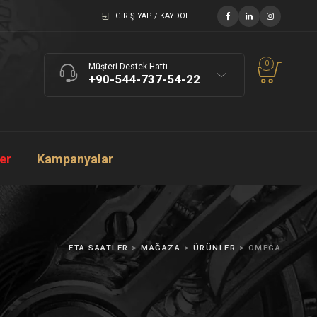
GIRIŞ YAP / KAYDOL
0
Müşteri Destek Hattı
+90-544-737-54-22
ler
Kampanyalar
ETA SAATLER
>
MAĞAZA
>
ÜRÜNLER
>
OMEGA