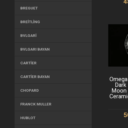
4
BREGUET
S
BREITLING
BVLGARI
BVLGARI BAYAN
CARTIER
CARTIER BAYAN
Omega
Dark
Moon 
CHOPARD
Cerami
FRANCK MULLER
5
HUBLOT
S