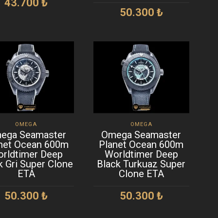
43.700
₺
50.300
₺
SEPETE EKLE
SEPETE EKLE
OMEGA
OMEGA
ega Seamaster
Omega Seamaster
net Ocean 600m
Planet Ocean 600m
rldtimer Deep
Worldtimer Deep
k Gri Super Clone
Black Turkuaz Super
ETA
Clone ETA
50.300
₺
50.300
₺
SEPETE EKLE
SEPETE EKLE