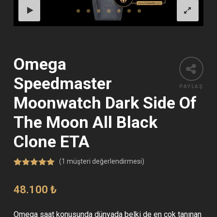
Omega
Speedmaster
PAYLAŞ
Moonwatch Dark Side Of
The Moon All Black
Clone ETA
(
1
müşteri değerlendirmesi)
1
müşteri
puanına
48.100
₺
dayanarak 5
üzerinden
5.00
puan
aldı
Omega saat konusunda dünyada belki de en çok tanınan