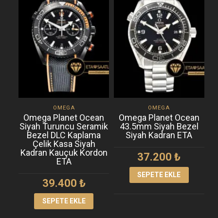
OMEGA
OMEGA
Omega Planet Ocean
Omega Planet Ocean
Siyah Turuncu Seramik
43.5mm Siyah Bezel
Bezel DLC Kaplama
Siyah Kadran ETA
K
Çelik Kasa Siyah
Kadran Kauçuk Kordon
37.200
₺
ETA
SEPETE EKLE
39.400
₺
SEPETE EKLE