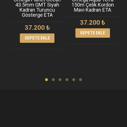
43.5mm GMT Siyah
150m Çelik Kordon
T
Kadran Turuncu
Mavi Kadran ETA
Gösterge ETA
37.200
₺
37.200
₺
SEPETE EKLE
SEPETE EKLE