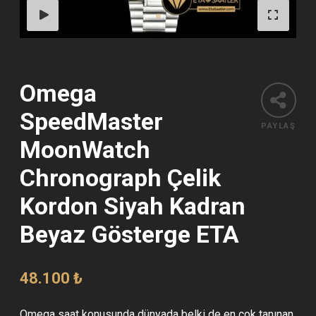
Omega
SpeedMaster
PAYLAŞ
MoonWatch
Chronograph Çelik
Kordon Siyah Kadran
Beyaz Gösterge ETA
48.100
₺
Omega saat konusunda dünyada belki de en çok tanınan