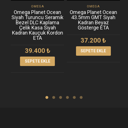
OMEGA
OMEGA
Omega Planet Ocean
Omega Planet Ocean
Siyah Turuncu Seramik
43.5mm GMT Siyah
T
Bezel DLC Kaplama
Kadran Beyaz
Çelik Kasa Siyah
Gösterge ETA
Kadran Kauçuk Kordon
ETA
37.200
₺
39.400
₺
SEPETE EKLE
SEPETE EKLE