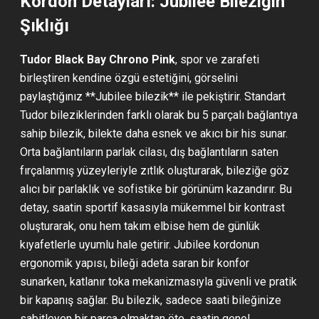
Kordon Detayları: Jubilee Bileziğin
Şıklığı
Tudor Black Bay Chrono Pink
, spor ve zarafeti
birleştiren kendine özgü estetiğini, görselini
paylaştığınız **Jubilee bilezik** ile pekiştirir. Standart
Tudor bileziklerinden farklı olarak bu 5 parçalı bağlantıya
sahip bilezik, bilekte daha esnek ve akıcı bir his sunar.
Orta bağlantıların parlak cilası, dış bağlantıların saten
fırçalanmış yüzeyleriyle zıtlık oluşturarak, bileziğe göz
alıcı bir parlaklık ve sofistike bir görünüm kazandırır. Bu
detay, saatin sportif kasasıyla mükemmel bir kontrast
oluşturarak, onu hem takım elbise hem de günlük
kıyafetlerle uyumlu hale getirir. Jubilee kordonun
ergonomik yapısı, bileği adeta saran bir konfor
sunarken, katlanır toka mekanizmasıyla güvenli ve pratik
bir kapanış sağlar. Bu bilezik, sadece saati bileğinize
sabitleyen bir parça olmaktan öte, saatin genel