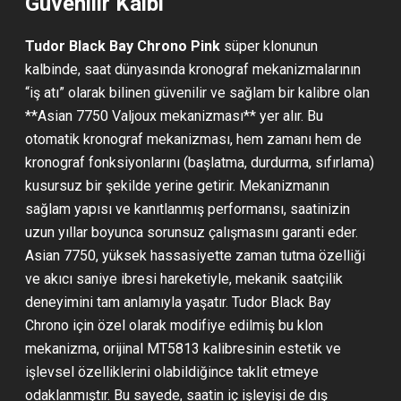
Güvenilir Kalbi
Tudor Black Bay Chrono Pink
süper klonunun
kalbinde, saat dünyasında kronograf mekanizmalarının
“iş atı” olarak bilinen güvenilir ve sağlam bir kalibre olan
**Asian 7750 Valjoux mekanizması** yer alır. Bu
otomatik kronograf mekanizması, hem zamanı hem de
kronograf fonksiyonlarını (başlatma, durdurma, sıfırlama)
kusursuz bir şekilde yerine getirir. Mekanizmanın
sağlam yapısı ve kanıtlanmış performansı, saatinizin
uzun yıllar boyunca sorunsuz çalışmasını garanti eder.
Asian 7750, yüksek hassasiyette zaman tutma özelliği
ve akıcı saniye ibresi hareketiyle, mekanik saatçilik
deneyimini tam anlamıyla yaşatır. Tudor Black Bay
Chrono için özel olarak modifiye edilmiş bu klon
mekanizma, orijinal MT5813 kalibresinin estetik ve
işlevsel özelliklerini olabildiğince taklit etmeye
odaklanmıştır. Bu sayede, saatin iç işleyişi de dış