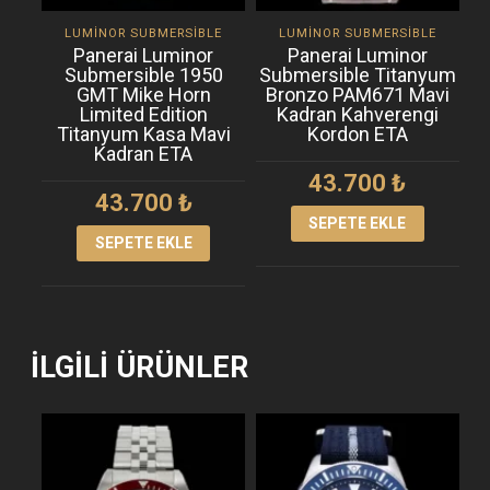
LUMINOR SUBMERSIBLE
LUMINOR SUBMERSIBLE
Panerai Luminor
Panerai Luminor
Submersible 1950
Submersible Titanyum
GMT Mike Horn
Bronzo PAM671 Mavi
Limited Edition
Kadran Kahverengi
Titanyum Kasa Mavi
Kordon ETA
Kadran ETA
43.700
₺
43.700
₺
SEPETE EKLE
SEPETE EKLE
İLGILI ÜRÜNLER