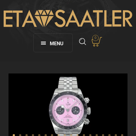
0
MENU