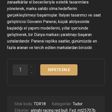
zanaatkârlar el becerileriyle estetik tasarımlara
yönelerek, marka sahibi olma hedeflerini
gerçekleştirmeyi başarmışlar. İtalyan tasarımcı ve saat
geliştiricisi Giovanni Panerai, küçük atölyesinde
başladığı el yapımı modellerini, yıllar içerisinde
geliştirerek, bir Dünya markası yaratmayı başaran
ustalardandır. Panerai replika saatler, günümüzde en
fazla aranan ve tercih edilen markalardan birisidir.
TUDOR
SEPETE EKLE
BLACK
BAY
CHRONO
PINK
JUBILE
KORDON
SUPER
CLONE
Stok kodu:
TDR18
Kategoriler:
Tudor
ETA
Etiketler:
alinghi racing red bull
,
Fxd
,
mt25707b
,
ADET