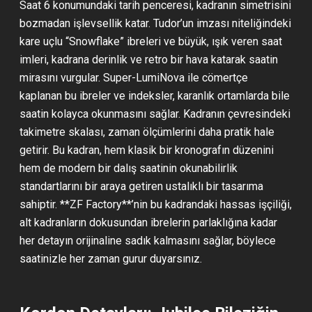
Saat 6 konumundaki tarih penceresi, kadranın simetrisini
bozmadan işlevsellik katar. Tudor’un imzası niteliğindeki
kare uçlu “Snowflake” ibreleri ve büyük, ışık veren saat
imleri, kadrana derinlik ve retro bir hava katarak saatin
mirasını vurgular. Super-LumiNova ile cömertçe
kaplanan bu ibreler ve indeksler, karanlık ortamlarda bile
saatin kolayca okunmasını sağlar. Kadranın çevresindeki
takimetre skalası, zaman ölçümlerini daha pratik hale
getirir. Bu kadran, hem klasik bir kronografın düzenini
hem de modern bir dalış saatinin okunabilirlik
standartlarını bir araya getiren ustalıklı bir tasarıma
sahiptir. **ZF Factory**’nin bu kadrandaki hassas işçiliği,
alt kadranların dokusundan ibrelerin parlaklığına kadar
her detayın orijinaline sadık kalmasını sağlar, böylece
saatinizle her zaman gurur duyarsınız.