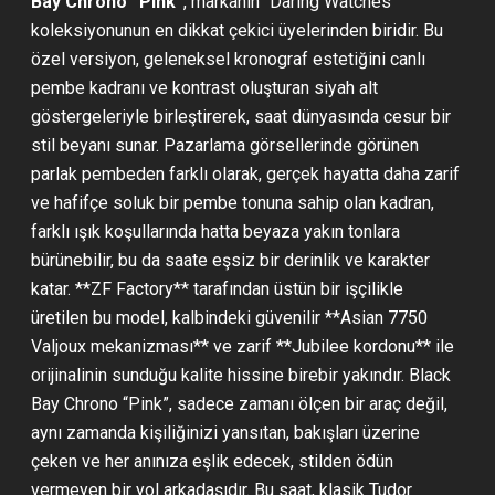
Bay Chrono “Pink”
, markanın “Daring Watches”
koleksiyonunun en dikkat çekici üyelerinden biridir. Bu
özel versiyon, geleneksel kronograf estetiğini canlı
pembe kadranı ve kontrast oluşturan siyah alt
göstergeleriyle birleştirerek, saat dünyasında cesur bir
stil beyanı sunar. Pazarlama görsellerinde görünen
parlak pembeden farklı olarak, gerçek hayatta daha zarif
ve hafifçe soluk bir pembe tonuna sahip olan kadran,
farklı ışık koşullarında hatta beyaza yakın tonlara
bürünebilir, bu da saate eşsiz bir derinlik ve karakter
katar. **ZF Factory** tarafından üstün bir işçilikle
üretilen bu model, kalbindeki güvenilir **Asian 7750
Valjoux mekanizması** ve zarif **Jubilee kordonu** ile
orijinalinin sunduğu kalite hissine birebir yakındır. Black
Bay Chrono “Pink”, sadece zamanı ölçen bir araç değil,
aynı zamanda kişiliğinizi yansıtan, bakışları üzerine
çeken ve her anınıza eşlik edecek, stilden ödün
vermeyen bir yol arkadaşıdır. Bu saat, klasik Tudor