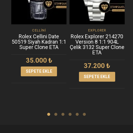
CELLINI
EXPLORER
Rolex Cellini Date
Rolex Explorer 214270
R
50519 Siyah Kadran 1:1
Version 8 1:1 904L
T
Super Clone ETA
Çelik 3132 Super Clone
ETA
35.000
₺
37.200
₺
SEPETE EKLE
SEPETE EKLE