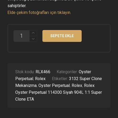
sahiptirler.
Elde çekim fotoğrafları için tıklayın.
ROLEX
SEPETE EKLE
OYSTER
PERPETUAL
114300
SIYAH
904L
1:1
SUPER
CLONE
Stok kodu:
RLX466
Kategoriler:
Oyster
ETA
Perpetual
,
Rolex
Etiketler:
3132 Super Clone
ADET
Mekanizma
,
Oyster Perpetual
,
Rolex
,
Rolex
Oyster Perpetual 114300 Siyah 904L 1:1 Super
Clone ETA