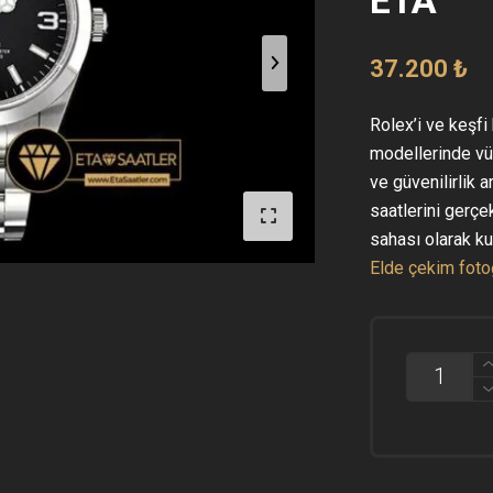
37.200
₺
Rolex’i ve keşfi 
modellerinde vü
ve güvenilirlik a
saatlerini gerçe
sahası olarak ku
Elde çekim fotoğr
ROLEX
EXPLORER
214270
VERSION
7
1:1
3132