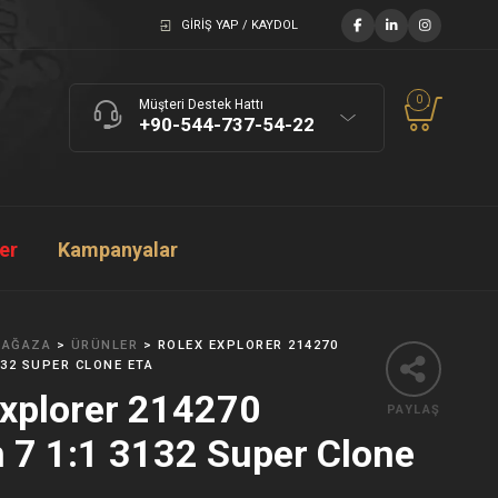
GIRIŞ YAP / KAYDOL
0
Müşteri Destek Hattı
+90-544-737-54-22
ler
Kampanyalar
AĞAZA
>
ÜRÜNLER
>
ROLEX EXPLORER 214270
132 SUPER CLONE ETA
Explorer 214270
PAYLAŞ
n 7 1:1 3132 Super Clone