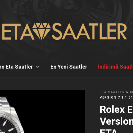
n Eta Saatler
En Yeni Saatler
İndirimli Saat
ETA SAATLER
>
M
VERSION 7 1:1 3
Rolex 
Versio
ETA