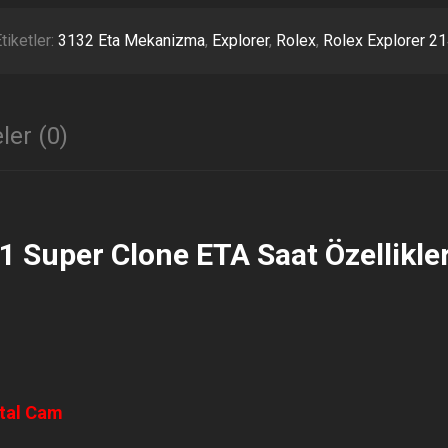
SUPER
CLONE
tiketler:
3132 Eta Mekanizma
,
Explorer
,
Rolex
,
Rolex Explorer 2
ETA
ADET
ler (0)
1 Super Clone ETA Saat Özellikler
stal Cam