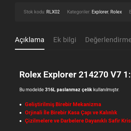
Stok kodu:
RLX02
Kategoriler:
Explorer
,
Rolex
E
Açıklama
Ek bilgi
Değerlendirme
Rolex Explorer 214270 V7 1:
Bu modelde
316L paslanmaz çelik
kullanılmıştır.
Geliştirilmiş Birebir Mekanizma
Orjinali İle Birebir Kasa Çapı ve Kalınlık
Çizilmelere ve Darbelere Dayanıklı Safir Kri