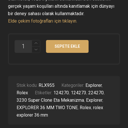
gerçek yaşam koşulları altında kanıtlamak için dünyayı
bir deney sahası olarak kullanmaktadır.
Elde çekim fotoğrafları için tıklayın.
ROLEX
SEPETE EKLE
EXPLORER
124270
SIYAH
KADRAN
36
MM
3230
SUPER
Stok kodu:
RLX955
Kategoriler:
Explorer
,
CLONE
Rolex
Etiketler:
124270
,
124273
,
224270
,
ETA
ADET
3230 Super Clone Eta Mekanizma
,
Explorer
,
EXPLORER 36 MM TWO TONE
,
Rolex
,
rolex
explorer 36 mm