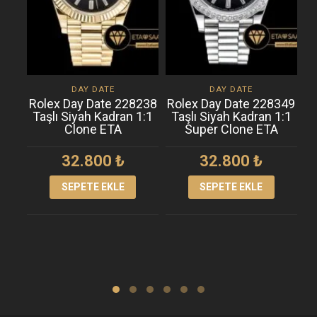
DAY DATE
DAY DATE
Rolex Day Date 228238
Rolex Day Date 228349
R
Taşlı Siyah Kadran 1:1
Taşlı Siyah Kadran 1:1
T
Clone ETA
Super Clone ETA
32.800
₺
32.800
₺
SEPETE EKLE
SEPETE EKLE