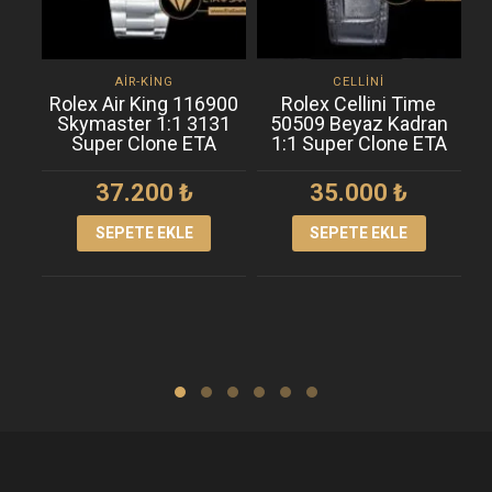
AIR-KING
CELLINI
Rolex Air King 116900
Rolex Cellini Time
R
Skymaster 1:1 3131
50509 Beyaz Kadran
A
Super Clone ETA
1:1 Super Clone ETA
37.200
₺
35.000
₺
SEPETE EKLE
SEPETE EKLE