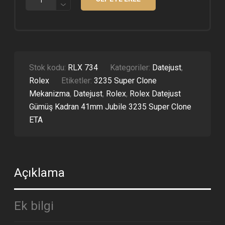
DATEJUST
GÜMÜŞ
KADRAN
41MM
JUBILE
3235
SUPER
CLONE
Stok kodu:
RLX 734
Kategoriler:
Datejust
,
ETA
Rolex
Etiketler:
3235 Super Clone
ADET
Mekanizma
,
Datejust
,
Rolex
,
Rolex Datejust
Gümüş Kadran 41mm Jubile 3235 Super Clone
ETA
Açıklama
Ek bilgi