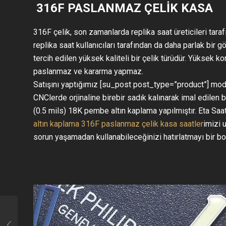
316F PASLANMAZ ÇELİK KASA
316F çelik, son zamanlarda replika saat üreticileri taraf
replika saat kullanıcıları tarafından da daha parlak bir 
tercih edilen yüksek kaliteli bir çelik türüdür. Yüksek k
paslanmaz ve kararma yapmaz.
Satışını yaptığımız [su_post post_type=”product”] mode
CNClerde orjinaline birebir sadık kalınarak imal edilen
(0.5 mils) 18K pembe altın kaplama yapılmıştır. Eta Saat
altın kaplama 316F paslanmaz çelik kasa saatler
imizi 
sorun yaşamadan kullanabileceğinizi hatırlatmayı bir borç