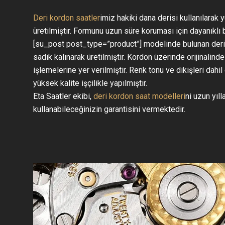
Deri kordon saatler
imiz hakiki dana derisi kullanılarak
üretilmiştir. Formunu uzun süre koruması için dayanıklı b
[su_post post_type=”product”] modelinde bulunan deri ko
sadık kalınarak üretilmiştir. Kordon üzerinde orijinalind
işlemelerine yer verilmiştir. Renk tonu ve dikişleri dahil e
yüksek kalite işçilikle yapılmıştır.
Eta Saatler ekibi,
deri kordon saat modelleri
ni uzun yıl
kullanabileceğinizin garantisini vermektedir.