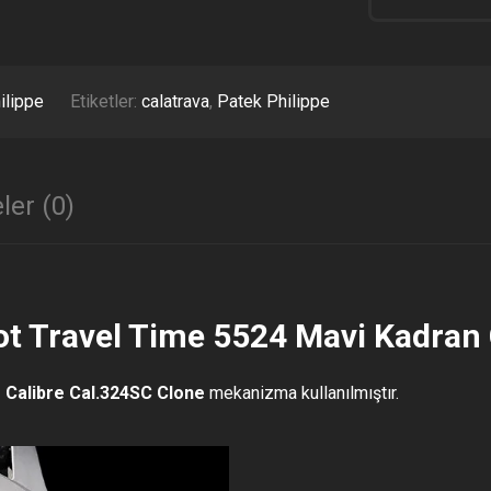
TRAVEL
TIME
5524
MAVI
KADRAN
ilippe
Etiketler:
calatrava
,
Patek Philippe
CLONE
ETA
ADET
ler (0)
lot Travel Time 5524 Mavi Kadran 
e Calibre Cal.324SC Clone
mekanizma kullanılmıştır.