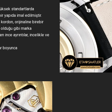
 yüksek standartlarda
ir yapıda imal edilmiştir.
rdon, orijinaline birebir
e olduğu gibi marka
n ince ayrıntılar, incelikle ve
lar boyunca