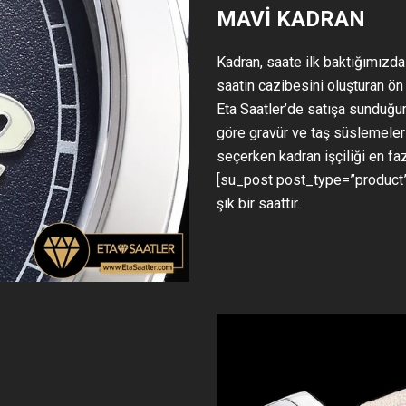
MAVI KADRAN
Kadran, saate ilk baktığımızda
saatin cazibesini oluşturan ön
Eta Saatler’de satışa sunduğum
göre gravür ve taş süslemeleri
seçerken kadran işçiliği en fa
[su_post post_type=”product”
şık bir saattir.