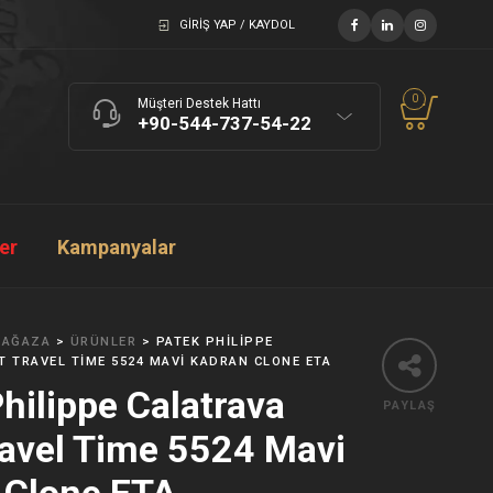
GIRIŞ YAP / KAYDOL
0
Müşteri Destek Hattı
+90-544-737-54-22
ler
Kampanyalar
AĞAZA
>
ÜRÜNLER
>
PATEK PHILIPPE
T TRAVEL TIME 5524 MAVI KADRAN CLONE ETA
hilippe Calatrava
PAYLAŞ
ravel Time 5524 Mavi
 Clone ETA