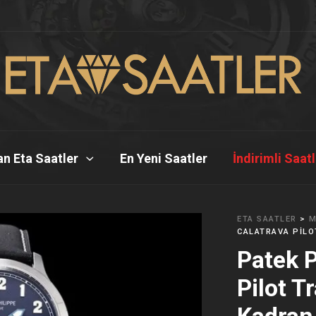
n Eta Saatler
En Yeni Saatler
İndirimli Saat
ETA SAATLER
>
M
CALATRAVA PILO
Patek P
Pilot T
Kadran