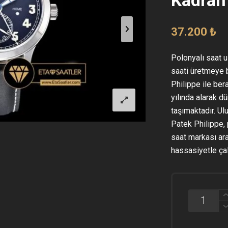
37.200
₺
Polonyalı saat u
saati üretmeye b
Philippe ile ber
yılında alarak d
taşımaktadır. Ul
Patek Philippe, 
saat markası ara
hassasiyetle çal
PATEK
PHILIPPE
CALATRAV
PILOT