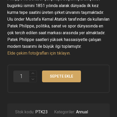
bugünkü ismini 1851 yılında alarak dünyada ilk kez
kurma tepe saatini üreten şirket ünvanını taşımaktadır.
Ulu önder Mustafa Kemal Atatürk tarafından da kullanılan
Patek Philippe, politika, sanat ve spor dünyasında en
çok tercih edilen saat markası arasında yer almaktadır.
Patek Philippe saatleri yüksek hassasiyetle çalışan
modern tasarımı ile büyük ilgi toplamıştır.
Elde çekim fotoğrafları için tıklayın.
PATEK
SEPETE EKLE
PHILIPPE
ANNUAL
CALENDAR
MOONPHASE
5205G
ÇELIK
KASA
BEYAZ
Stok kodu:
PTK23
Kategoriler:
Annual
KADRAN