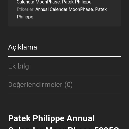
Calendar MoonPhase
,
Patek Philippe
ETA
ADET
Etiketler:
Annual Calendar MoonPhase
,
Patek
Philippe
Açıklama
Ek bilgi
Değerlendirmeler (0)
Patek Philippe Annual