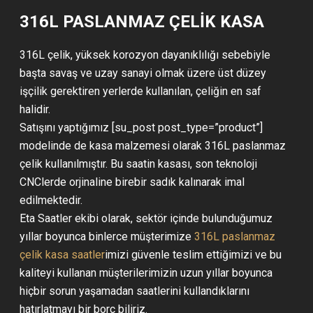
316L PASLANMAZ ÇELİK KASA
316L çelik, yüksek korozyon dayanıklılığı sebebiyle
başta savaş ve uzay sanayi olmak üzere üst düzey
işçilik gerektiren yerlerde kullanılan, çeliğin en saf
halidir.
Satışını yaptığımız [su_post post_type=”product”]
modelinde de kasa malzemesi olarak 316L paslanmaz
çelik kullanılmıştır. Bu saatin kasası, son teknoloji
CNClerde orjinaline birebir sadık kalınarak imal
edilmektedir.
Eta Saatler ekibi olarak, sektör içinde bulunduğumuz
yıllar boyunca binlerce müşterimize
316L paslanmaz
çelik kasa saatler
imizi güvenle teslim ettiğimizi ve bu
kaliteyi kullanan müşterilerimizin uzun yıllar boyunca
hiçbir sorun yaşamadan saatlerini kullandıklarını
hatırlatmayı bir borç biliriz.