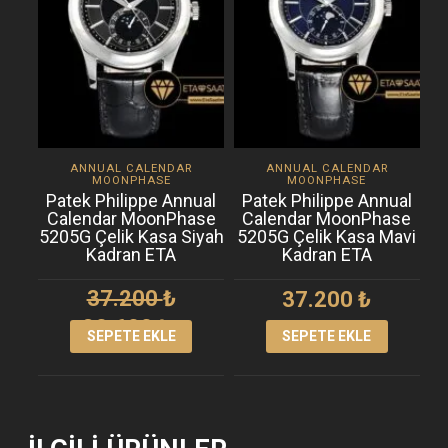
ANNUAL CALENDAR
ANNUAL CALENDAR
MOONPHASE
MOONPHASE
Patek Philippe Annual
Patek Philippe Annual
Calendar MoonPhase
Calendar MoonPhase
5205G Çelik Kasa Siyah
5205G Çelik Kasa Mavi
Kadran ETA
Kadran ETA
37.200
₺
37.200
₺
Orijinal
Şu
30.600
₺
fiyat:
andaki
SEPETE EKLE
SEPETE EKLE
37.200 ₺.
fiyat:
30.600 ₺.