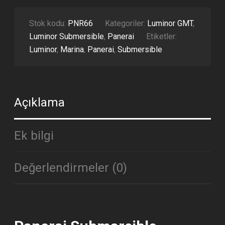
GMT
SUPER
CLONE
Stok kodu:
PNR66
Kategoriler:
Luminor GMT
,
ETA
Luminor Submersible
,
Panerai
Etiketler:
ADET
Luminor
,
Marina
,
Panerai
,
Submersible
Açıklama
Ek bilgi
Değerlendirmeler (0)