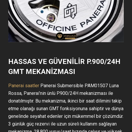
HASSAS VE GÜVENILIR P.900/24H
GMT MEKANIZMASI
Panerai saatler
Panerai Submersible PAM01507 Luna
Rossa, Panerai’nin ünlü P.900/24H mekanizması ile
donatılmıştır. Bu mekanizma, ikinci bir saat dilimini takip
etme olanağı sunan GMT fonksiyonuna sahiptir ve dünya
genelinde seyahat edenler için mükemmel bir çözümdür.
3 günlük güç rezervi ile uzun süreli kullanım sağlayan
mekanizma, 28.800 vuruş/saat hızında çalışır ve yüksek