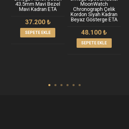
43.5mm Mavi Bezel
MoonWatch
Sp
Mavi Kadran ETA
Chronograph Çelik
Kordon Siyah Kadran
Beyaz Gösterge ETA
37.200
₺
48.100
₺
SEPETE EKLE
SEPETE EKLE