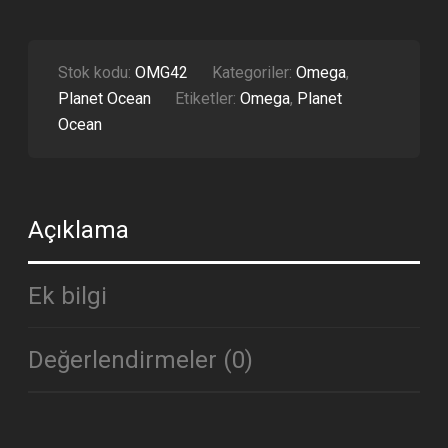
METALIK
BEZEL
ÇELIK
KASA
Stok kodu:
OMG42
Kategoriler:
Omega
,
SIYAH
Planet Ocean
Etiketler:
Omega
,
Planet
KADRAN
ETA
Ocean
ADET
Açıklama
Ek bilgi
Değerlendirmeler (0)