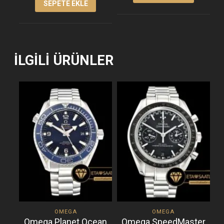
SEPETE EKLE
İLGILI ÜRÜNLER
OMEGA
OMEGA
Omega Planet Ocean
Omega SpeedMaster
O