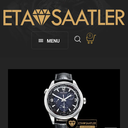
0
MENU