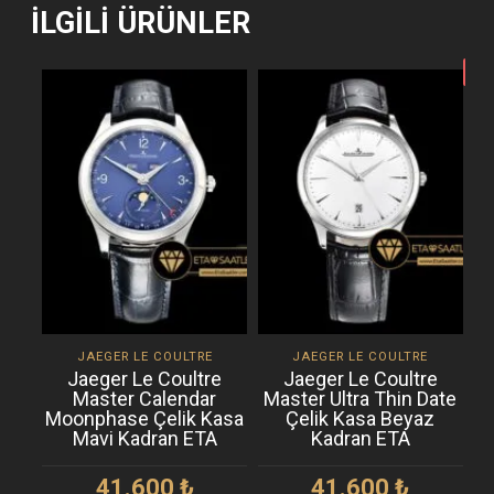
İLGILI ÜRÜNLER
-28
JAEGER LE COULTRE
JAEGER LE COULTRE
Jaeger Le Coultre
Jaeger Le Coultre
Master Calendar
Master Ultra Thin Date
Moonphase Çelik Kasa
Çelik Kasa Beyaz
Mavi Kadran ETA
Kadran ETA
41.600
₺
41.600
₺