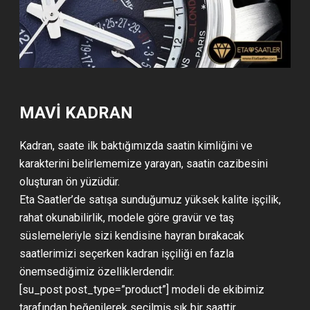
MAVİ KADRAN
Kadran, saate ilk baktığımızda saatin kimliğini ve
karakterini belirlememize yarayan, saatin cazibesini
oluşturan ön yüzüdür.
Eta Saatler’de satışa sunduğumuz yüksek kalite işçilik,
rahat okunabilirlik, modele göre gravür ve taş
süslemeleriyle sizi kendisine hayran bırakacak
saatlerimizi seçerken kadran işçiliği en fazla
önemsediğimiz özelliklerdendir.
[su_post post_type=”product”] modeli de ekibimiz
tarafından beğenilerek seçilmiş şık bir saattir.