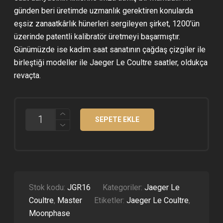
günden beri üretimde uzmanlık gerektiren konularda
eşsiz zanaatkârlık hünerleri sergileyen şirket, 1200’ün
üzerinde patentli kalibratör üretmeyi başarmıştır.
Günümüzde ise kadim saat sanatının çağdaş çizgiler ile
birleştiği modeller ile Jaeger Le Coultre saatler, oldukça
revaçta.
JAEGER
SEPETE EKLE
LE
COULTRE
POLARIS
GEOGRAPHIC
ÇELIK
KASA
MAVI
KADRAN
Stok kodu:
JGR16
Kategoriler:
Jaeger Le
CLONE
Coultre
,
Master
Etiketler:
Jaeger Le Coultre
,
ETA
ADET
Moonphase