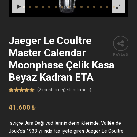
Jaeger Le Coultre
Master Calendar
PAYLAŞ
Moonphase Çelik Kasa
Beyaz Kadran ETA
(
2
müşteri değerlendirmesi)
2
müşteri
puanına
41.600
₺
dayanarak 5
üzerinden
5.00
puan
aldı
İsviçre Jura Dağı vadilerinin derinliklerinde, Vallée de
Joux’da 1933 yılında faaliyete giren Jaeger Le Coultre