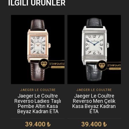
İLGILI ÜRÜNLER
JAEGER LE COULTRE
JAEGER LE COULTRE
Jaeger Le Coultre
Jaeger Le Coultre
Reverso Ladies Taşlı
Reverso Men Çelik
R
Pembe Altın Kasa
Kasa Beyaz Kadran
Beyaz Kadran ETA
ETA
39.400
₺
39.400
₺