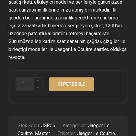
saat şirketi, etkileyici model ve serileriyle günümüzde
saat dünyasının ilklerine imza atmış bir markadır. İlk
günden beri üretimde uzmanlık gerektiren konularda
eşsiz zanaatkârlık hünerleri sergileyen şirket, 1200’ün
üzerinde patentli kalibratör üretmeyi başarmıştır.
Günümüzde ise kadim saat sanatının çağdaş çizgiler ile
birleştiği modeller ile Jaeger Le Coultre saatler, oldukça
revaçta.
JAEGER
SEPETE EKLE
LE
COULTRE
MASTER
CALENDAR
MOONPHASE
ÇELIK
KASA
BEYAZ
Stok kodu:
JGR06
Kategoriler:
Jaeger Le
KADRAN
Coultre
,
Master
Etiketler:
Jaeger Le Coultre
,
ETA