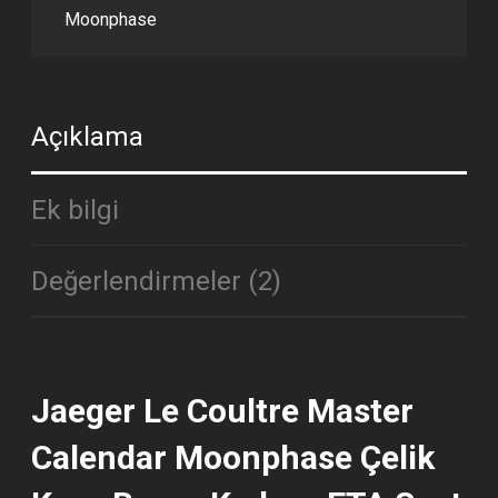
ADET
Moonphase
Açıklama
Ek bilgi
Değerlendirmeler (2)
Jaeger Le Coultre Master
Calendar Moonphase Çelik