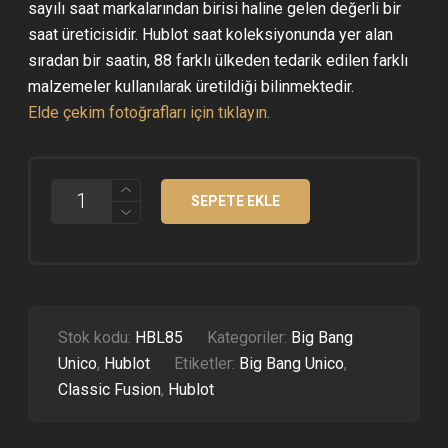
sayılı saat markalarından birisi haline gelen değerli bir
saat üreticisidir. Hublot saat koleksiyonunda yer alan
sıradan bir saatin, 88 farklı ülkeden tedarik edilen farklı
malzemeler kullanılarak üretildiği bilinmektedir.
Elde çekim fotoğrafları için tıklayın.
HUBLOT
SEPETE EKLE
BIG
BANG
UNICO
WHITE
CERAMIC
SUPER
CLONE
ETA
Stok kodu:
HBL85
Kategoriler:
Big Bang
ADET
Unico
,
Hublot
Etiketler:
Big Bang Unico
,
Classic Fusion
,
Hublot