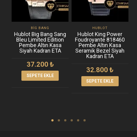
BIG BANG
HUBLOT
Hublot Big Bang Sang
Hublot King Power
H
Bleu Limited Edition
Foudroyante 818460
B
Pembe Altın Kasa
Pembe Altın Kasa
A
Siyah Kadran ETA
Seramik Bezel Siyah
Kadran ETA
37.200
₺
32.800
₺
SEPETE EKLE
SEPETE EKLE