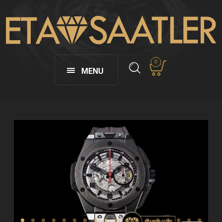
0
MENU