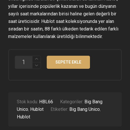
yıllar içerisinde popülerlik kazanan ve bugün dünyanın
sayılı saat markalarından birisi haline gelen değerli bir
saat üreticisidir. Hublot saat koleksiyonunda yer alan
sıradan bir saatin, 88 farklı ülkeden tedarik edilen farklı
malzemeler kullanılarak üretildiği bilinmektedir.
HUBLOT
SEPETE EKLE
BIG
BANG
UNICO
FERRARI
LIMITED
EDITION
SÜPER
CLONE
Stok kodu:
HBL66
Kategoriler:
Big Bang
ETA
Unico
,
Hublot
Etiketler:
Big Bang Unico
,
ADET
Hublot