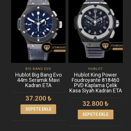
BIG BANG EVO
HUBLOT
Hublot Big Bang Evo
Hublot King Power
H
44m Seramik Mavi
Foudroyante 818460
Kadran ETA
PVD Kaplama Çelik
Kasa Siyah Kadran ETA
37.200
₺
32.800
₺
SEPETE EKLE
SEPETE EKLE