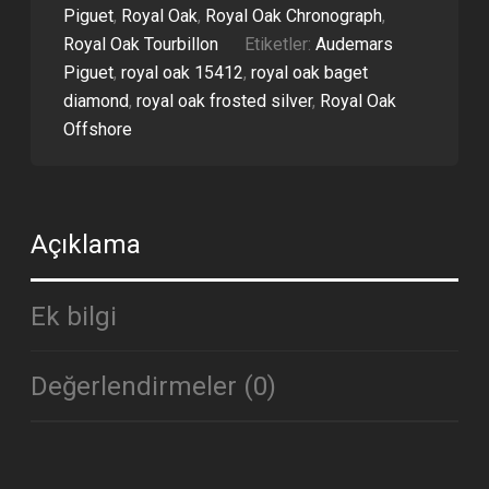
Piguet
,
Royal Oak
,
Royal Oak Chronograph
,
ADET
Royal Oak Tourbillon
Etiketler:
Audemars
Piguet
,
royal oak 15412
,
royal oak baget
diamond
,
royal oak frosted silver
,
Royal Oak
Offshore
Açıklama
Ek bilgi
Değerlendirmeler (0)