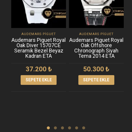
AUDEMARS PIGUET
AUDEMARS PIGUET
Audemars Piguet Royal
Audemars Piguet Royal
A
Oak Diver 15707CE
Oak Offshore
Seramik Bezel Beyaz
Chronograph Siyah
C
Kadran ETA
Tema 2014 ETA
Ç
B
37.200
₺
50.300
₺
SEPETE EKLE
SEPETE EKLE