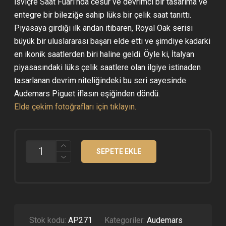
İsviçre Saat Fuarı’nda cesur ve devrimci bir tasarıma ve
entegre bir bileziğe sahip lüks bir çelik saat tanıttı.
Piyasaya girdiği ilk andan itibaren, Royal Oak serisi
büyük bir uluslararası başarı elde etti ve şimdiye kadarki
en ikonik saatlerden biri haline geldi. Öyle ki, İtalyan
piyasasındaki lüks çelik saatlere olan ilgiye istinaden
tasarlanan devrim niteliğindeki bu seri sayesinde
Audemars Piguet iflasın eşiğinden döndü.
Elde çekim fotoğrafları için tıklayın.
AUDEMARS
SEPETE EKLE
PIGUET
ROYAL
OAK
FROSTED
15412
SILVER
SUPER
CLONE
Stok kodu:
AP271
Kategoriler:
Audemars
ETA