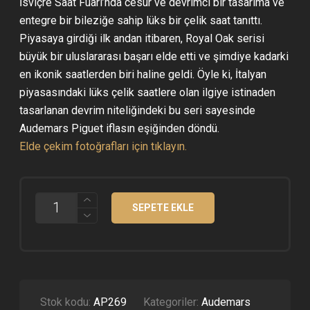
İsviçre Saat Fuarı’nda cesur ve devrimci bir tasarıma ve
entegre bir bileziğe sahip lüks bir çelik saat tanıttı.
Piyasaya girdiği ilk andan itibaren, Royal Oak serisi
büyük bir uluslararası başarı elde etti ve şimdiye kadarki
en ikonik saatlerden biri haline geldi. Öyle ki, İtalyan
piyasasındaki lüks çelik saatlere olan ilgiye istinaden
tasarlanan devrim niteliğindeki bu seri sayesinde
Audemars Piguet iflasın eşiğinden döndü.
Elde çekim fotoğrafları için tıklayın.
AUDEMARS
SEPETE EKLE
PIGUET
ROYAL
OAK
FROSTED
15412
ROSE
GOLD
SUPER
Stok kodu:
AP269
Kategoriler:
Audemars
CLONE