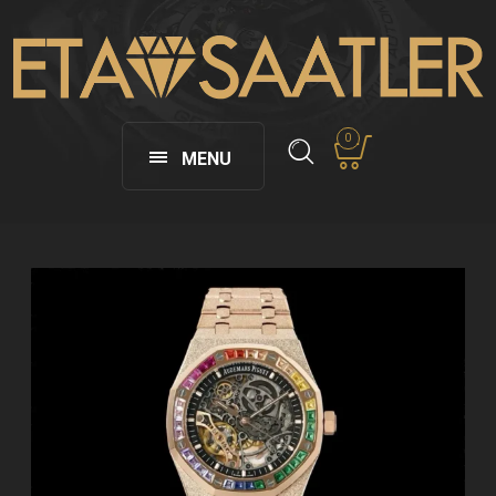
0
MENU