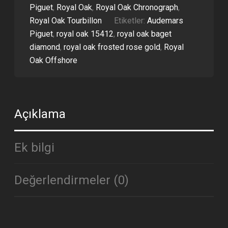
Piguet
,
Royal Oak
,
Royal Oak Chronograph
,
ETA
ADET
Royal Oak Tourbillon
Etiketler:
Audemars
Piguet
,
royal oak 15412
,
royal oak baget
diamond
,
royal oak frosted rose gold
,
Royal
Oak Offshore
Açıklama
Ek bilgi
Değerlendirmeler (0)