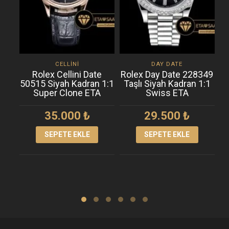
CELLINI
DAY DATE
Rolex Cellini Date
Rolex Day Date 228349
R
50515 Siyah Kadran 1:1
Taşlı Siyah Kadran 1:1
K
Super Clone ETA
Swiss ETA
35.000
₺
29.500
₺
SEPETE EKLE
SEPETE EKLE