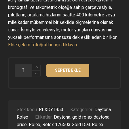
39.400 ₺.
kronografı ve takometrik ölçeğe sahip çerçevesiyle,
pilotların, ortalama hızlarını saatte 400 kilometre veya
mile kadar mükemmel bir şekilde ölçmelerine olanak
sunar. İsmiyle ve işleviyle, motor yarışları dünyasının
yüksek performansına sonsuza dek eşlik eden bir ikon.
Elde çekim fotoğrafları için tıklayın.
ROLEX
SEPETE EKLE
DAYTONA
COSMOGRAPH
126503
GOLD
KASA
ALTIN
KADRAN
SUPER
Stok kodu:
RLXDYT953
Kategoriler:
Daytona
,
CLONE
Rolex
Etiketler:
Daytona
,
gold rolex daytona
ETA
ADET
price
,
Rolex
,
Rolex 126503 Gold Dial
,
Rolex