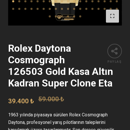
Rolex Daytona
Cosmograph
PAYLAŞ
126503 Gold Kasa Altın
Kadran Super Clone Eta
Orijinal
Şu
59.000
₺
39.400
₺
fiyat:
andaki
1963 yılında piyasaya sürülen Rolex Cosmograph
59.000 ₺.
fiyat:
Daytona, profesyonel yarış pilotlarının taleplerini
karşılamak üzere tasarlanmıştır. Son derece güvenilir