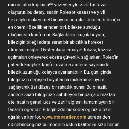
micron altın kaplama** yüzeyleriyle zarif bir tezat
oluşturur; bu detay, saatin Rolesor kasası ve yivli
bezeliyle mükemmel bir uyum sergiler. Jubilee bileziğin
en önemli özelliklerinden biri, bilekte sunduğu
olağanüstü konfordur. Bağlantıların küçük boyutu,
bileziğin bileği adeta saran bir akıcılıkla hareket
etmesini sağlar. Oysterclasp emniyet tokası, kazara
açılmaları önleyerek ekstra güvenlik sağlarken, Rolex’in
patentli Easylink konfor uzatma sistemi sayesinde
bilezik uzunluğu kolayca ayarlanabilir. Bu, gün içinde
bileğinizin değişen boyutlarına mükemmel uyum
sağlayarak üst düzey bir rahatlık sunar. Bu bilezik,
sadece saati bileğinize sabitleyen bir parça olmaktan
öte, saatin genel lüks ve zarif algısını tamamlayan bir
tasarım öğesidir. Bileğinizde hissedeceğiniz o özel
ağırlık ve konfor,
www.etasaatler.com
adresinden
edinebileceğiniz bu modelin üstün kalitesini size her an