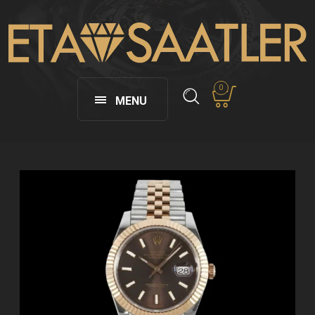
0
MENU