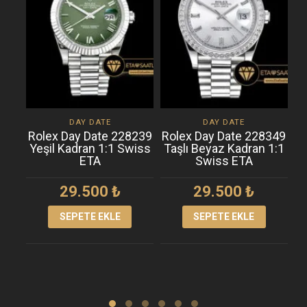
DAY DATE
DAY DATE
Rolex Day Date 228239
Rolex Day Date 228349
R
Yeşil Kadran 1:1 Swiss
Taşlı Beyaz Kadran 1:1
T
ETA
Swiss ETA
29.500
₺
29.500
₺
SEPETE EKLE
SEPETE EKLE