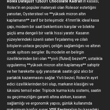
Rolex Datejust 126331 Chocolate Kadran
‘ın kasası,
Rolex’in en popüler materyali olan Rolesor estetiğini
yansıtan, Oystersteel ve **yüksek micron altın
kaplamanın** zarif bir birleşimidir. 41mm’lik ideal kasa
çapı, modern bir saat beklentisini karşılar ve bilekte
güçlü ama dengeli bir varlık hissi yaratır. Kasanın
yüzeylerindeki özenli saten fırçalanmış ve cilalı
bitişlerin ustaca geçişleri, çeliğin sağlamlığını ve altının
sıcak ışıltısını sergiler. Bu modelin en belirgin
özelliklerinden biri olan **yivli (fluted) bezeli**, ustalıkla
uygulanmış **yüksek micron altın kaplamaya** sahiptir
ve her harekette ışığı yansıtarak saatin göz alıcı bir
parlaklık kazanmasını sağlar. Yivli bezel, Rolex’in ayırt
edici özelliklerinden biri olup, markanın klasiğini ve
lüksünü temsil eder. Triplock kurma kolu sistemi, saatin
su geçirmezliğini garanti altına alırken, kasanın
sağlamlığı ve ergonomik yapısı, günlük kullanımda
maksimum konfor sunar.
VSF Factory
‘nin bu kasadaki