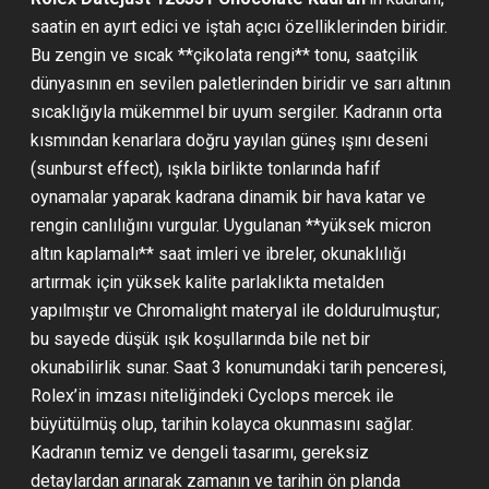
saatin en ayırt edici ve iştah açıcı özelliklerinden biridir.
Bu zengin ve sıcak **çikolata rengi** tonu, saatçilik
dünyasının en sevilen paletlerinden biridir ve sarı altının
sıcaklığıyla mükemmel bir uyum sergiler. Kadranın orta
kısmından kenarlara doğru yayılan güneş ışını deseni
(sunburst effect), ışıkla birlikte tonlarında hafif
oynamalar yaparak kadrana dinamik bir hava katar ve
rengin canlılığını vurgular. Uygulanan **yüksek micron
altın kaplamalı** saat imleri ve ibreler, okunaklılığı
artırmak için yüksek kalite parlaklıkta metalden
yapılmıştır ve Chromalight materyal ile doldurulmuştur;
bu sayede düşük ışık koşullarında bile net bir
okunabilirlik sunar. Saat 3 konumundaki tarih penceresi,
Rolex’in imzası niteliğindeki Cyclops mercek ile
büyütülmüş olup, tarihin kolayca okunmasını sağlar.
Kadranın temiz ve dengeli tasarımı, gereksiz
detaylardan arınarak zamanın ve tarihin ön planda