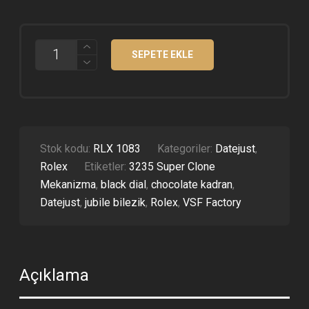
ROLEX
SEPETE EKLE
DATEJUST
126331
CHOCOLATE
KADRAN
JUBILE
KORDON
41MM
SUPER
Stok kodu:
RLX 1083
Kategoriler:
Datejust
,
CLONE
Rolex
Etiketler:
3235 Super Clone
ETA
ADET
Mekanizma
,
black dial
,
chocolate kadran
,
Datejust
,
jubile bilezik
,
Rolex
,
VSF Factory
Açıklama