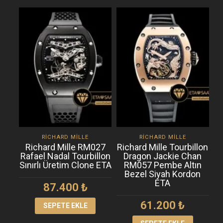
RICHARD MILLE
RICHARD MILLE
Richard Mille RM027
Richard Mille Tourbillon
A
Rafael Nadal Tourbillon
Dragon Jackie Chan
Sınırlı Üretim Clone ETA
RM057 Pembe Altın
Ç
Bezel Siyah Kordon
ETA
87.400
₺
61.200
₺
SEPETE EKLE