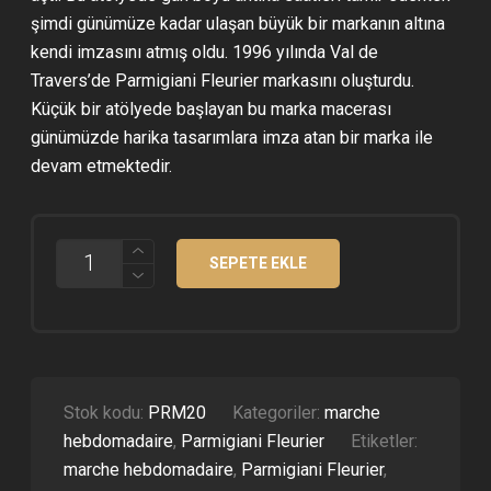
şimdi günümüze kadar ulaşan büyük bir markanın altına
kendi imzasını atmış oldu. 1996 yılında Val de
Travers’de Parmigiani Fleurier markasını oluşturdu.
Küçük bir atölyede başlayan bu marka macerası
günümüzde harika tasarımlara imza atan bir marka ile
devam etmektedir.
PARMIGIANI
SEPETE EKLE
FLEURIER
MARCHE
HEBDOMADAIRE
TOURBILLON
SIYAH
KADRAN
ETA
ADET
Stok kodu:
PRM20
Kategoriler:
marche
hebdomadaire
,
Parmigiani Fleurier
Etiketler:
marche hebdomadaire
,
Parmigiani Fleurier
,