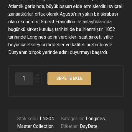
Atlantik gerisinde, büyük başarı elde etmişlerdir. İsviçreli
zanaatkârlar, ortak olarak Aguste’nin yakın bir akrabası
olan ekonomist Ernest Francillon ile anlaştıklarında,
bugünkü şirket kuruluş tarihini de belirlenmiştir. 1852
tarihinde Longines adını verdikleri saat şirketi, yıllar
boyunca etkileyici modeller ve kaliteli üretimleriyle
Dünya’nın birçok yerinde adını duyurmayı başardı.
LONGINES
SEPETE EKLE
MASTER
COLLECTION
DAYDATE
DERI
KORDON
SIYAH
KADRAN
ETA
Stok kodu:
LNG04
Kategoriler:
Longines
,
ADET
Master Collection
Etiketler:
DayDate
,