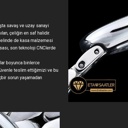
aşta savaş ve uzay sanayi
an, çeliğin en saf halidir.
odelinde de kasa malzemesi
asası, son teknoloji CNClerde
llar boyunca binlerce
üvenle teslim ettiğimizi ve bu
hiçbir sorun yaşamadan