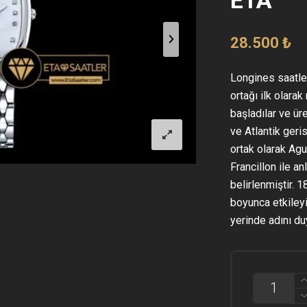
28.500
₺
Longines saatler
ortağı ilk olara
başladılar ve üre
ve Atlantik geris
ortak olarak Agu
Francillon ile an
belirlenmiştir. 1
boyunca etkileyi
yerinde adını du
LONGINES
ELEGANCE
LADIES