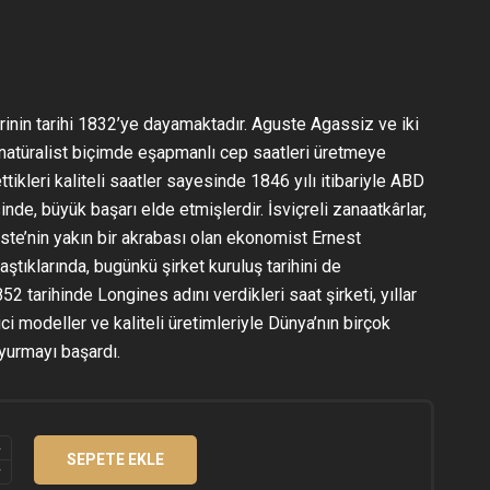
inin tarihi 1832’ye dayamaktadır. Aguste Agassiz ve iki
k natüralist biçimde eşapmanlı cep saatleri üretmeye
ttikleri kaliteli saatler sayesinde 1846 yılı itibariyle ABD
inde, büyük başarı elde etmişlerdir. İsviçreli zanaatkârlar,
ste’nin yakın bir akrabası olan ekonomist Ernest
laştıklarında, bugünkü şirket kuruluş tarihini de
852 tarihinde Longines adını verdikleri saat şirketi, yıllar
ci modeller ve kaliteli üretimleriyle Dünya’nın birçok
yurmayı başardı.
SEPETE EKLE