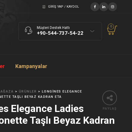
GIRIŞ YAP / KAYDOL
0
Müşteri Destek Hattı
+90-544-737-54-22
ler
Kampanyalar
AĞAZA
>
ÜRÜNLER
>
LONGINES ELEGANCE
ETTE TAŞLI BEYAZ KADRAN ETA
es Elegance Ladies
PAYLAŞ
nette Taşlı Beyaz Kadran