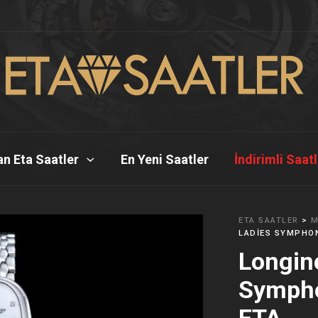
n Eta Saatler
En Yeni Saatler
İndirimli Saat
ETA SAATLER
>
M
LADIES SYMPHON
Longin
Sympho
ETA