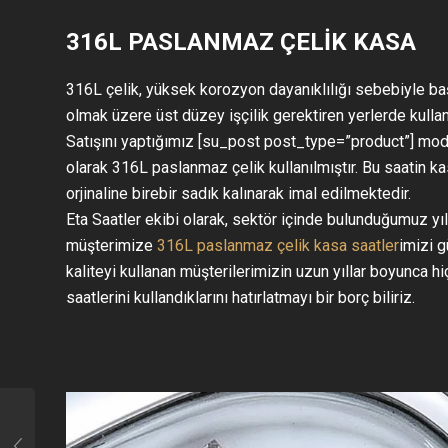
316L PASLANMAZ ÇELİK KASA
316L çelik, yüksek korozyon dayanıklılığı sebebiyle b
olmak üzere üst düzey işçilik gerektiren yerlerde kullanıl
Satışını yaptığımız [su_post post_type=”product”] m
olarak 316L paslanmaz çelik kullanılmıştır. Bu saatin k
orjinaline birebir sadık kalınarak imal edilmektedir.
Eta Saatler ekibi olarak, sektör içinde bulunduğumuz yı
müşterimize
316L paslanmaz çelik kasa saatler
imizi g
kaliteyi kullanan müşterilerimizin uzun yıllar boyunca 
saatlerini kullandıklarını hatırlatmayı bir borç biliriz.