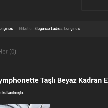
SYMPHON
TAŞLI
BEYAZ
KADRAN
ETA
ADET
ongines
Etiketler:
Elegance Ladies
,
Longines
ler (0)
mphonette Taşlı Beyaz Kadran ET
ullanılmıştır.