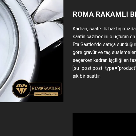
ROMA RAKAMLI B
Kadran, saate ilk baktığımızda
saatin cazibesini oluşturan ön
Eta Saatler’de satışa sunduğum
göre gravür ve taş süslemeleri
seçerken kadran işçiliği en fa
[su_post post_type=”product”
şık bir saattir.