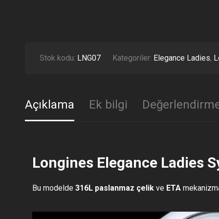
Stok kodu:
LNG07
Kategoriler:
Elegance Ladies
,
L
Açıklama
Ek bilgi
Değerlendirme
Longines Elegance Ladies Sy
Bu modelde
316L paslanmaz çelik
ve
ETA
mekanizma k