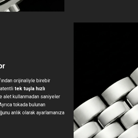
or
ndan orijinaliyle birebir
patentli
tek tuşla hızlı
e alet kullanmadan saniyeler
 Ayrıca tokada bulunan
uğunu anlık olarak ayarlamanıza