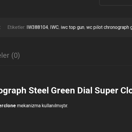
STEEL
GREEN
DIAL
SUPER
CLONE
t
Etiketler:
IW388104
,
IWC
,
iwc top gun
,
wc pilot chronograph g
ETA
ADET
ler (0)
ograph Steel Green Dial Super Cl
erclone
mekanizma kullanılmıştır.