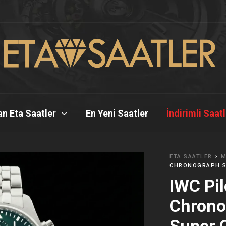
n Eta Saatler
En Yeni Saatler
İndirimli Saat
ETA SAATLER
>
M
CHRONOGRAPH ST
IWC Pi
Chrono
Super 