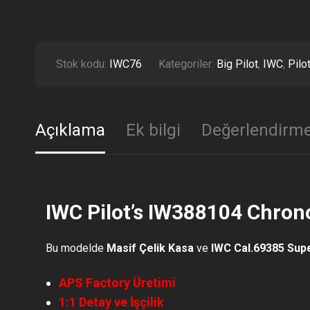
Stok kodu:
IWC76
Kategoriler:
Big Pilot
,
IWC
,
Pilo
Açıklama
Ek bilgi
Değerlendirme
IWC Pilot’s IW388104 Chron
Bu modelde
Masif Çelik Kasa
ve
IWC Cal.69385 Sup
APS Factory Üretimi
1:1 Detay ve İşçilik