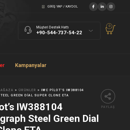
GIRIŞ YAP / KAYDOL
0
Müşteri Destek Hattı
+90-544-737-54-22
ler
Kampanyalar
AĞAZA
>
ÜRÜNLER
>
IWC PILOT’S IW388104
EEL GREEN DIAL SUPER CLONE ETA
lot’s IW388104
PAYLAŞ
graph Steel Green Dial
Clone ETA