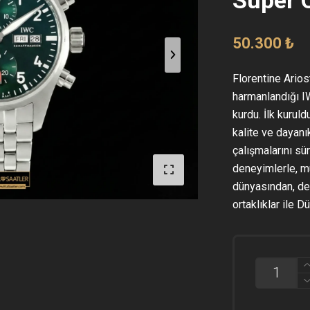
50.300
₺
Florentine Arios
harmanlandığı IW
kurdu. İlk kurul
kalite ve dayanı
çalışmalarını sü
deneyimlerle, mü
dünyasından, de
ortaklıklar ile 
IWC
PILOT'S
IW388104
CHRONOG