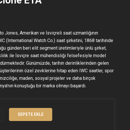
to Jones, Amerikan ve İsviçreli saat uzmanlığının
C (International Watch Co.) saat şirketini, 1868 tarihinde
duğu günden beri elit segment üretimleriyle ünlü şirket,
klılık ile İsviçre saat mühendisliği felsefesiyle model
rdürmektedir. Günümüzde, tarihin derinliklerinden gelen
şterilerinin özel zevklerine hitap eden IWC saatler, spor
nizciliğe, maden, sosyal projeler ve daha birçok
Dünya’nın konuştuğu bir marka olmayı başardı.
SEPETE EKLE
RAPH