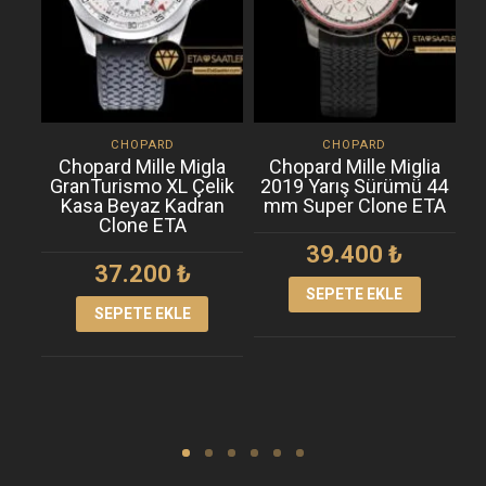
CHOPARD
CHOPARD
Chopard Mille Migla
Chopard Mille Miglia
GranTurismo XL Çelik
2019 Yarış Sürümü 44
G
Kasa Beyaz Kadran
mm Super Clone ETA
Clone ETA
39.400
₺
37.200
₺
SEPETE EKLE
SEPETE EKLE