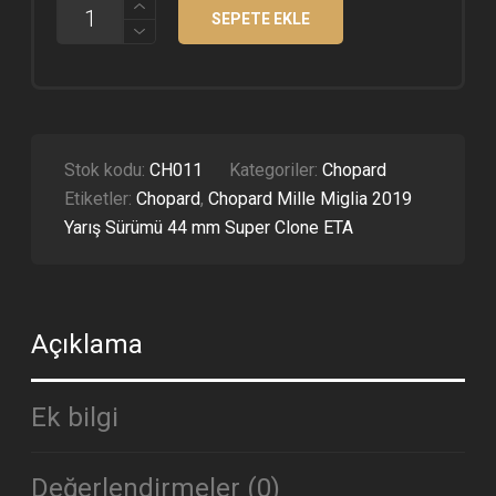
CHOPARD
SEPETE EKLE
MILLE
MIGLIA
2019
GTS
BEYAZ
KADRAN
44
MM
Stok kodu:
CH011
Kategoriler:
Chopard
SUPER
Etiketler:
Chopard
,
Chopard Mille Miglia 2019
CLONE
ETA
Yarış Sürümü 44 mm Super Clone ETA
ADET
Açıklama
Ek bilgi
Değerlendirmeler (0)