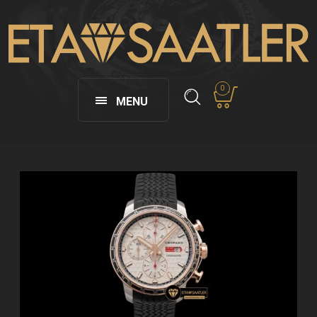
0
MENU