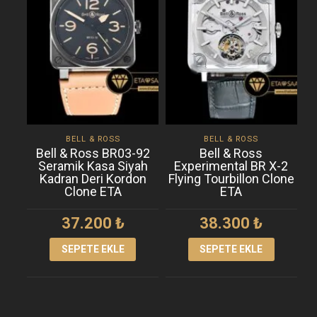
BELL & ROSS
BELL & ROSS
Bell & Ross BR03-92
Bell & Ross
Seramik Kasa Siyah
Experimental BR X-2
Ç
Kadran Deri Kordon
Flying Tourbillon Clone
K
Clone ETA
ETA
37.200
₺
38.300
₺
SEPETE EKLE
SEPETE EKLE