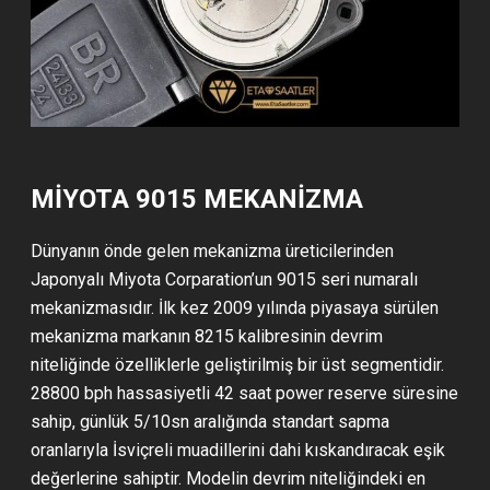
MIYOTA 9015 MEKANIZMA
Dünyanın önde gelen mekanizma üreticilerinden
Japonyalı Miyota Corparation’un 9015 seri numaralı
mekanizmasıdır. İlk kez 2009 yılında piyasaya sürülen
mekanizma markanın 8215 kalibresinin devrim
niteliğinde özelliklerle geliştirilmiş bir üst segmentidir.
28800 bph hassasiyetli 42 saat power reserve süresine
sahip, günlük 5/10sn aralığında standart sapma
oranlarıyla İsviçreli muadillerini dahi kıskandıracak eşik
değerlerine sahiptir. Modelin devrim niteliğindeki en