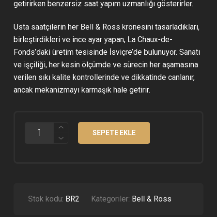
getirirken benzersiz saat yapım uzmanlığı gösterirler.
Usta saatçilerin her Bell & Ross kronesini tasarladıkları,
birleştirdikleri ve ince ayar yapan, La Chaux-de-
Fonds’daki üretim tesisinde İsviçre’de bulunuyor. Sanatı
ve işçiliği, her kesin ölçümde ve sürecin her aşamasına
verilen sıkı kalite kontrollerinde ve dikkatinde canlanır,
ancak mekanizmayı karmaşık hale getirir.
BELL
SEPETE EKLE
&
ROSS
BR03-
92
SERAMIK
KASA
SIYAH
KADRAN
Stok kodu:
BR2
Kategoriler:
Bell & Ross
CLONE
ETA