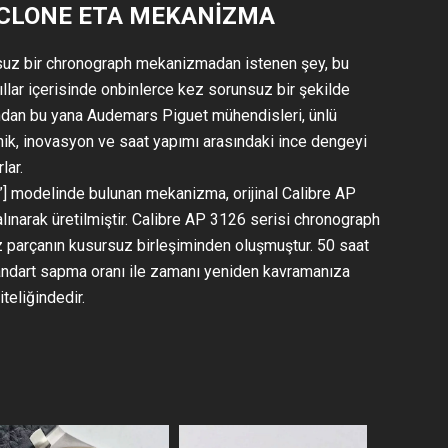
 CLONE ETA MEKANIZMA
suz bir chronograph mekanizmadan istenen şey, bu
llar içerisinde onbinlerce kez sorunsuz bir şekilde
ından bu yana Audemars Piguet mühendisleri, ünlü
knik, inovasyon ve saat yapımı arasındaki ince dengeyi
lar.
] modelinde bulunan mekanizma, orijinal Calibre AP
lınarak üretilmiştir. Calibre AP 3126 serisi chronograph
parçanın kusursuz birleşiminden oluşmuştur. 50 saat
andart sapma oranı ile zamanı yeniden kavramanıza
iteliğindedir.