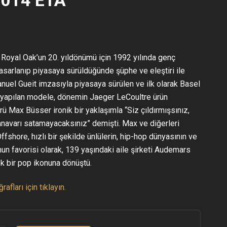
 Royal Oak’un 20. yıldönümü için 1992 yılında genç
n tasarlanıp piyasaya sürüldüğünde şüphe ve eleştiri ile
nuel Gueit imzasıyla piyasaya sürülen ve ilk olarak Basel
ı yapılan modele, dönemin Jaeger LeCoultre ürün
ü Max Büsser ironik bir yaklaşımla “Siz çıldırmışsınız,
anavarı satamayacaksınız” demişti. Max ve diğerleri
Offshore, hızlı bir şekilde ünlülerin, hip-hop dünyasının ve
n favorisi olarak, 139 yaşındaki aile şirketi Audemars
k bir pop ikonuna dönüştü.
afları için tıklayın.