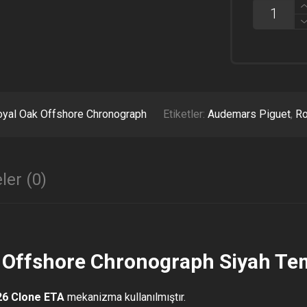
AUDEMAR
PIGUET
ROYAL
OAK
OFFSHORE
CHRONOG
SIYAH
TEMA
2014
yal Oak Offshore Chronograph
Etiketler:
Audemars Piguet
,
Ro
ETA
ADET
ler (0)
Offshore Chronograph Siyah Tema
26 Clone ETA
mekanizma kullanılmıştır.