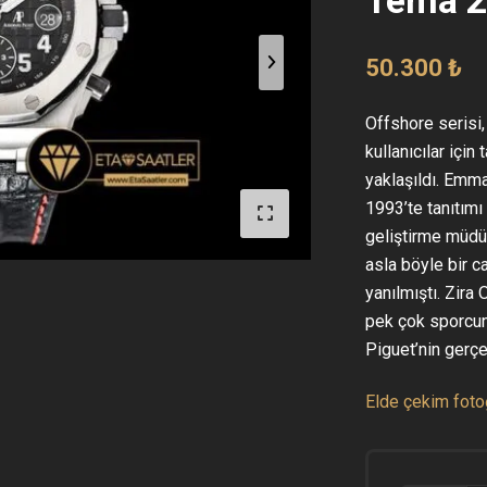
50.300
₺
Offshore serisi,
kullanıcılar içi
yaklaşıldı. Emma
1993’te tanıtım
geliştirme müdür
asla böyle bir c
yanılmıştı. Zira 
pek çok sporcunu
Piguet’nin gerçe
Elde çekim fotoğr