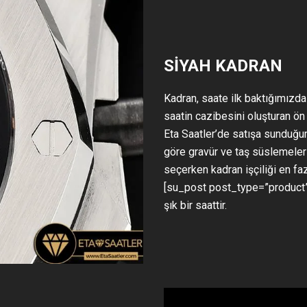
SİYAH KADRAN
Kadran, saate ilk baktığımızda
saatin cazibesini oluşturan ön
Eta Saatler’de satışa sunduğum
göre gravür ve taş süslemeleri
seçerken kadran işçiliği en fa
[su_post post_type=”product”
şık bir saattir.