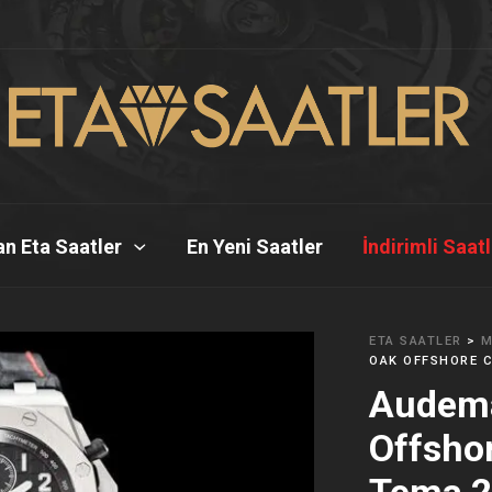
n Eta Saatler
En Yeni Saatler
İndirimli Saat
ETA SAATLER
>
M
OAK OFFSHORE C
Audema
Offsho
Tema 2