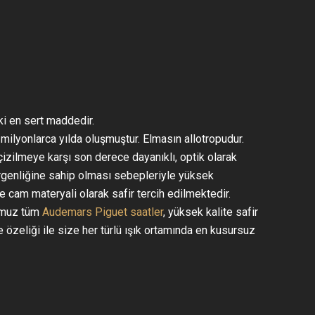
i en sert maddedir.
ilyonlarca yılda oluşmuştur. Elmasın allotropudur.
çizilmeye karşı son derece dayanıklı, optik olarak
irgenliğine sahip olması sebepleriyle yüksek
e cam materyali olarak safir tercih edilmektedir.
ğumuz tüm
Audemars Piguet saatler
, yüksek kalite safir
 özeliği ile size her türlü ışık ortamında en kusursuz