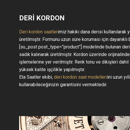
DERİ KORDON
Deri kordon saatler
imiz hakiki dana derisi kullanılarak
üretilmiştir. Formunu uzun süre koruması için dayanıklı b
[su_post post_type=”product”] modelinde bulunan deri ko
sadık kalınarak üretilmiştir. Kordon üzerinde orijinalind
işlemelerine yer verilmiştir. Renk tonu ve dikişleri dahil e
yüksek kalite işçilikle yapılmıştır.
Eta Saatler ekibi,
deri kordon saat modelleri
ini uzun yıl
kullanabileceğinizin garantisini vermektedir.