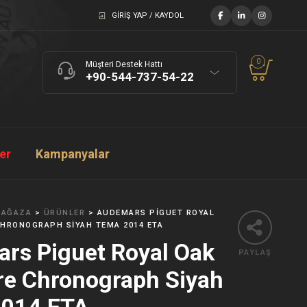
GIRIŞ YAP / KAYDOL
0
Müşteri Destek Hattı
+90-544-737-54-22
ler
Kampanyalar
AĞAZA
>
ÜRÜNLER
>
AUDEMARS PIGUET ROYAL
HRONOGRAPH SIYAH TEMA 2014 ETA
rs Piguet Royal Oak
PAYLAŞ
re Chronograph Siyah
014 ETA