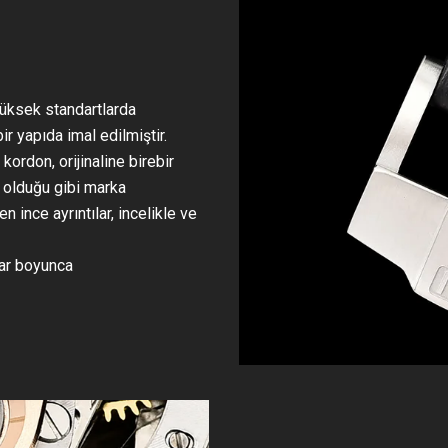
 yüksek standartlarda
ir yapıda imal edilmiştir.
rdon, orijinaline birebir
e olduğu gibi marka
n ince ayrıntılar, incelikle ve
lar boyunca