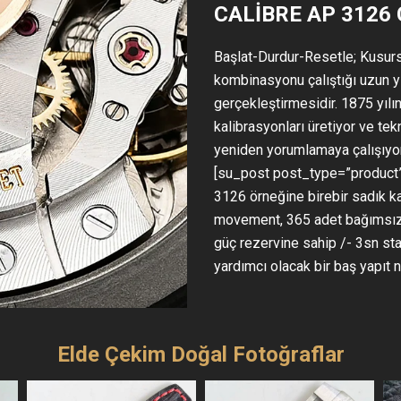
CALIBRE AP 3126
Başlat-Durdur-Resetle; Kusur
kombinasyonu çalıştığı uzun yı
gerçekleştirmesidir. 1875 yıl
kalibrasyonları üretiyor ve te
yeniden yorumlamaya çalışıyor
[su_post post_type=”product”
3126 örneğine birebir sadık ka
movement, 365 adet bağımsız 
güç rezervine sahip /- 3sn st
yardımcı olacak bir baş yapıt n
Elde Çekim Doğal Fotoğraflar