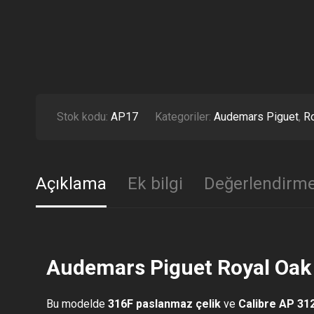
Stok kodu:
AP17
Kategoriler:
Audemars Piguet
,
Ro
Açıklama
Ek bilgi
Değerlendirme
Audemars Piguet Royal Oak 
Bu modelde
316F paslanmaz çelik
ve
Calibre AP 31