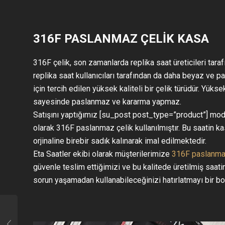
316F PASLANMAZ ÇELİK KASA
316F çelik, son zamanlarda replika saat üreticileri taraf
replika saat kullanıcıları tarafından da daha beyaz ve p
için tercih edilen yüksek kaliteli bir çelik türüdür. Yüks
sayesinde paslanmaz ve kararma yapmaz.
Satışını yaptığımız [su_post post_type=”product”] m
olarak 316F paslanmaz çelik kullanılmıştır. Bu saatin k
orjinaline birebir sadık kalınarak imal edilmektedir.
Eta Saatler ekibi olarak müşterilerimize
316F paslanmaz
güvenle teslim ettiğimizi ve bu kalitede üretilmiş saatin
sorun yaşamadan kullanabileceğinizi hatırlatmayı bir borç