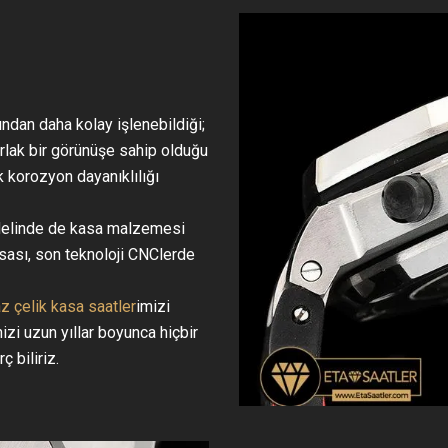
ından daha kolay işlenebildiği;
arlak bir görünüşe sahip olduğu
ek korozyon dayanıklılığı
odelinde de kasa malzemesi
asası, son teknoloji CNClerde
 çelik kasa saatler
imizi
izi uzun yıllar boyunca hiçbir
 biliriz.